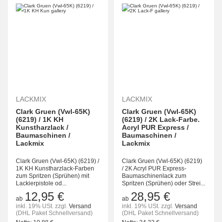
LACKMIX
LACKMIX
Clark Gruen (Vwl-65K)
Clark Gruen (Vwl-65K)
(6219) / 1K KH
(6219) / 2K Lack-Farbe.
Kunstharzlack /
Acryl PUR Express /
Baumaschinen /
Baumaschinen /
Lackmix
Lackmix
Clark Gruen (Vwl-65K) (6219) /
Clark Gruen (Vwl-65K) (6219)
1K KH Kunstharzlack-Farben
/ 2K Acryl PUR Express-
zum Spritzen (Sprühen) mit
Baumaschinenlack zum
Lackierpistole od...
Spritzen (Sprühen) oder Strei...
12,95 €
28,95 €
ab
ab
inkl. 19% USt.
zzgl.
Versand
inkl. 19% USt.
zzgl.
Versand
(DHL Paket Schnellversand)
(DHL Paket Schnellversand)