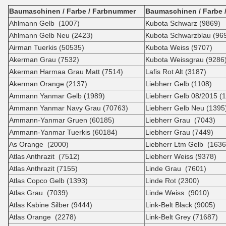
Baumaschinen / Farbe / Farbnummer
Baumaschinen / Farbe 
Ahlmann Gelb (1007)
Kubota Schwarz (9869)
Ahlmann Gelb Neu (2423)
Kubota Schwarzblau (96
Airman Tuerkis (50535)
Kubota Weiss (9707)
Akerman Grau (7532)
Kubota Weissgrau (9286
Akerman Harmaa Grau Matt (7514)
Lafis Rot Alt (3187)
Akerman Orange (2137)
Liebherr Gelb (1108)
Ammann Yanmar Gelb (1989)
Liebherr Gelb 08/2015 (
Ammann Yanmar Navy Grau (70763)
Liebherr Gelb Neu (1395
Ammann-Yanmar Gruen (60185)
Liebherr Grau (7043)
Ammann-Yanmar Tuerkis (60184)
Liebherr Grau (7449)
As Orange (2000)
Liebherr Ltm Gelb (1636
Atlas Anthrazit (7512)
Liebherr Weiss (9378)
Atlas Anthrazit (7155)
Linde Grau (7601)
Atlas Copco Gelb (1393)
Linde Rot (2300)
Atlas Grau (7039)
Linde Weiss (9010)
Atlas Kabine Silber (9444)
Link-Belt Black (9005)
Atlas Orange (2278)
Link-Belt Grey (71687)