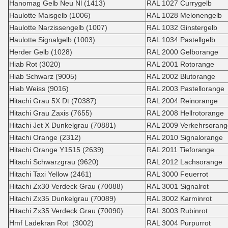
Hanomag Gelb Neu Nl (1413)
RAL 1027 Currygelb
Haulotte Maisgelb (1006)
RAL 1028 Melonengelb
Haulotte Narzissengelb (1007)
RAL 1032 Ginstergelb
Haulotte Signalgelb (1003)
RAL 1034 Pastellgelb
Herder Gelb (1028)
RAL 2000 Gelborange
Hiab Rot (3020)
RAL 2001 Rotorange
Hiab Schwarz (9005)
RAL 2002 Blutorange
Hiab Weiss (9016)
RAL 2003 Pastellorange
Hitachi Grau 5X Dt (70387)
RAL 2004 Reinorange
Hitachi Grau Zaxis (7655)
RAL 2008 Hellrotorange
Hitachi Jet X Dunkelgrau (70881)
RAL 2009 Verkehrsorang
Hitachi Orange (2312)
RAL 2010 Signalorange
Hitachi Orange Y1515 (2639)
RAL 2011 Tieforange
Hitachi Schwarzgrau (9620)
RAL 2012 Lachsorange
Hitachi Taxi Yellow (2461)
RAL 3000 Feuerrot
Hitachi Zx30 Verdeck Grau (70088)
RAL 3001 Signalrot
Hitachi Zx35 Dunkelgrau (70089)
RAL 3002 Karminrot
Hitachi Zx35 Verdeck Grau (70090)
RAL 3003 Rubinrot
Hmf Ladekran Rot (3002)
RAL 3004 Purpurrot