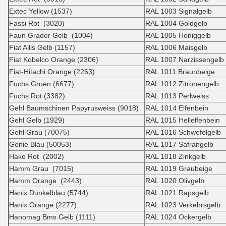
Extec Yellow (1537)
RAL 1003 Signalgelb
Fassi Rot (3020)
RAL 1004 Goldgelb
Faun Grader Gelb (1004)
RAL 1005 Honiggelb
Fiat Allis Gelb (1157)
RAL 1006 Maisgelb
Fiat Kobelco Orange (2306)
RAL 1007 Narzissengelb
Fiat-Hitachi Orange (2263)
RAL 1011 Braunbeige
Fuchs Gruen (6677)
RAL 1012 Zitronengelb
Fuchs Rot (3382)
RAL 1013 Perlweiss
Gehl Baumschinen Papyrusweiss (9018)
RAL 1014 Elfenbein
Gehl Gelb (1929)
RAL 1015 Hellelfenbein
Gehl Grau (70075)
RAL 1016 Schwefelgelb
Genie Blau (50053)
RAL 1017 Safrangelb
Hako Rot (2002)
RAL 1018 Zinkgelb
Hamm Grau (7015)
RAL 1019 Graubeige
Hamm Orange (2443)
RAL 1020 Olivgelb
Hanix Dunkelblau (5744)
RAL 1021 Rapsgelb
Hanix Orange (2277)
RAL 1023 Verkehrsgelb
Hanomag Bms Gelb (1111)
RAL 1024 Ockergelb