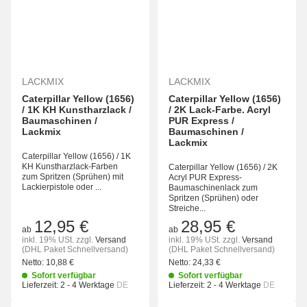
LACKMIX
LACKMIX
Caterpillar Yellow (1656)
Caterpillar Yellow (1656)
/ 1K KH Kunstharzlack /
/ 2K Lack-Farbe. Acryl
Baumaschinen /
PUR Express /
Lackmix
Baumaschinen /
Lackmix
Caterpillar Yellow (1656) / 1K
KH Kunstharzlack-Farben
Caterpillar Yellow (1656) / 2K
zum Spritzen (Sprühen) mit
Acryl PUR Express-
Lackierpistole oder ...
Baumaschinenlack zum
Spritzen (Sprühen) oder
Streiche...
12,95 €
28,95 €
ab
ab
inkl. 19% USt.
zzgl.
Versand
inkl. 19% USt.
zzgl.
Versand
(DHL Paket Schnellversand)
(DHL Paket Schnellversand)
Netto:
10,88 €
Netto:
24,33 €
Sofort verfügbar
Sofort verfügbar
Lieferzeit:
2 - 4 Werktage
DE
Lieferzeit:
2 - 4 Werktage
DE