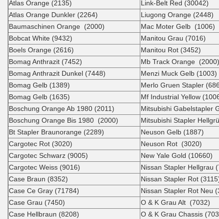
Atlas Orange (2135)
Link-Belt Red (30042)
Atlas Orange Dunkler (2264)
Liugong Orange (2448)
Baumaschinen Orange (2000)
Mac Moter Gelb (1006)
Bobcat White (9432)
Manitou Grau (7016)
Boels Orange (2616)
Manitou Rot (3452)
Bomag Anthrazit (7452)
Mb Track Orange (2000
Bomag Anthrazit Dunkel (7448)
Menzi Muck Gelb (1003)
Bomag Gelb (1389)
Merlo Gruen Stapler (68
Bomag Gelb (1635)
Mf Industrial Yellow (100
Boschung Orange Ab 1980 (2011)
Mitsubishi Gabelstapler 
Boschung Orange Bis 1980 (2000)
Mitsubishi Stapler Hellgr
Bt Stapler Braunorange (2289)
Neuson Gelb (1887)
Cargotec Rot (3020)
Neuson Rot (3020)
Cargotec Schwarz (9005)
New Yale Gold (10660)
Cargotec Weiss (9016)
Nissan Stapler Hellgrau 
Case Braun (8352)
Nissan Stapler Rot (3115
Case Ce Gray (71784)
Nissan Stapler Rot Neu 
Case Grau (7450)
O & K Grau Alt (7032)
Case Hellbraun (8208)
O & K Grau Chassis (703