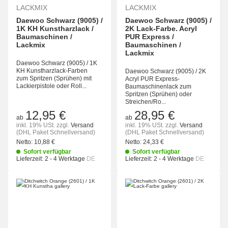
LACKMIX
LACKMIX
Daewoo Schwarz (9005) /
Daewoo Schwarz (9005) /
1K KH Kunstharzlack /
2K Lack-Farbe. Acryl
Baumaschinen /
PUR Express /
Lackmix
Baumaschinen /
Lackmix
Daewoo Schwarz (9005) / 1K
KH Kunstharzlack-Farben
Daewoo Schwarz (9005) / 2K
zum Spritzen (Sprühen) mit
Acryl PUR Express-
Lackierpistole oder Roll...
Baumaschinenlack zum
Spritzen (Sprühen) oder
Streichen/Ro...
12,95 €
28,95 €
ab
ab
inkl. 19% USt.
zzgl.
Versand
inkl. 19% USt.
zzgl.
Versand
(DHL Paket Schnellversand)
(DHL Paket Schnellversand)
Netto:
10,88 €
Netto:
24,33 €
Sofort verfügbar
Sofort verfügbar
Lieferzeit:
2 - 4 Werktage
DE
Lieferzeit:
2 - 4 Werktage
DE