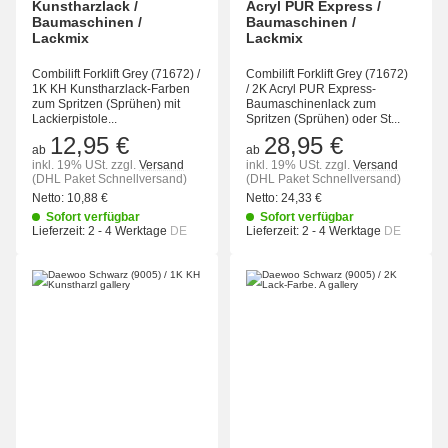
Kunstharzlack /
Acryl PUR Express /
Baumaschinen /
Baumaschinen /
Lackmix
Lackmix
Combilift Forklift Grey (71672) /
Combilift Forklift Grey (71672)
1K KH Kunstharzlack-Farben
/ 2K Acryl PUR Express-
zum Spritzen (Sprühen) mit
Baumaschinenlack zum
Lackierpistole...
Spritzen (Sprühen) oder St...
12,95 €
28,95 €
ab
ab
inkl. 19% USt.
zzgl.
Versand
inkl. 19% USt.
zzgl.
Versand
(DHL Paket Schnellversand)
(DHL Paket Schnellversand)
Netto:
10,88 €
Netto:
24,33 €
Sofort verfügbar
Sofort verfügbar
Lieferzeit:
2 - 4 Werktage
DE
Lieferzeit:
2 - 4 Werktage
DE