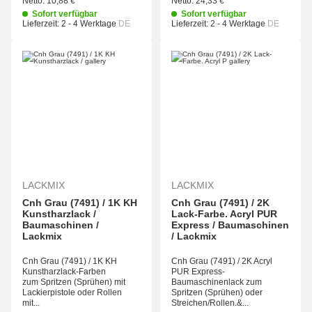
Netto:
10,88 €
Netto:
24,33 €
Sofort verfügbar
Sofort verfügbar
Lieferzeit:
2 - 4 Werktage
DE
Lieferzeit:
2 - 4 Werktage
DE
LACKMIX
LACKMIX
Cnh Grau (7491) / 1K KH
Cnh Grau (7491) / 2K
Kunstharzlack /
Lack-Farbe. Acryl PUR
Baumaschinen /
Express / Baumaschinen
Lackmix
/ Lackmix
Cnh Grau (7491) / 1K KH
Cnh Grau (7491) / 2K Acryl
Kunstharzlack-Farben
PUR Express-
zum Spritzen (Sprühen) mit
Baumaschinenlack zum
Lackierpistole oder Rollen
Spritzen (Sprühen) oder
mit...
Streichen/Rollen.&...