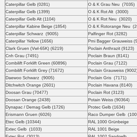
Caterpillar Gelb (0281)
O & K Grau Neu (7035)
Caterpillar Gelb (1399)
O & K Rot Alt (3000)
Caterpillar Gelb Alt (1104)
O & K Rot Neu (3020)
Caterpillar Kabine Beige (1854)
O & K Rotorange Neu (2
Caterpillar Schwarz (9005)
Palfinger Rot (3282)
Caterpillar Yellow (1656)
Pmi Bagger Grauweiss (
Clark Gruen (Vwl-65K) (6219)
Poclain Anthrazit (9123)
Cnh Grau (7491)
Poclain Braun (8141)
Combilift Forklift Green (60896)
Poclain Grau (7122)
Combilift Forklift Grey (71672)
Poclain Grauweiss (9002
Daewoo Schwarz (9005)
Poclain Gris (7171)
Ditchwitch Orange (2601)
Poclain Havana (8140)
Doosan Grau (70477)
Poclain Rot (3123)
Doosan Orange (2438)
Potain Weiss (90364)
Dynapac / Demag Gelb (1726)
Protec Gelb (1634)
Erismann Gruen (6026)
Raco Dumper Gelb (100
Etec Gelb (10344)
RAL 1000 Grünbeige
Extec Gelb (1033)
RAL 1001 Beige
Extec Rot (3013)
RAL 1002 Sandgelb