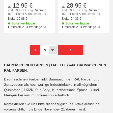
12,95 €
28,95 €
ab
ab
inkl. 19% USt.
zzgl.
Versand
inkl. 19% USt.
zzgl.
Versand
(DHL Paket Schnellversand)
(DHL Paket Schnellversand)
Netto:
10,88 €
Netto:
24,33 €
Sofort verfügbar
Sofort verfügbar
Lieferzeit:
2 - 4 Werktage
DE
Lieferzeit:
2 - 4 Werktage
DE
5
BAUMASCHINEN FARBEN (TABELLE) inkl. BAUMASCHINEN
RAL FARBEN.
Baumaschinen Farben inkl. Baumaschinen RAL Farben und
Spraydosen als hochwertige Industrielacke in allmöglichen
Qualitäten ( 1K/2K, Pur, Acryl, Kunstharzlack, Epoxid...) und
Mengen bei uns im Onlineshop erhältlich.
Kontaktieren Sie uns bitte diesbezüglich, da Artikelauflistung
voraussichtlich bis Ende November 21 dauern wird.