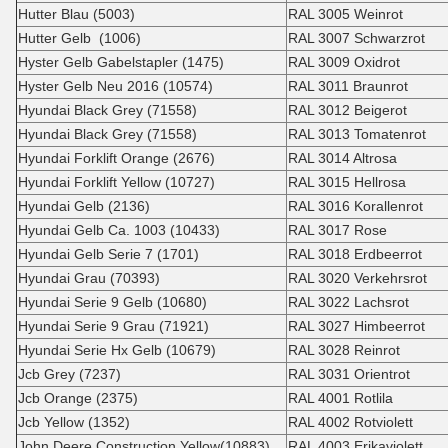
Hutter Blau (5003)
RAL 3005 Weinrot
Hutter Gelb (1006)
RAL 3007 Schwarzrot
Hyster Gelb Gabelstapler (1475)
RAL 3009 Oxidrot
Hyster Gelb Neu 2016 (10574)
RAL 3011 Braunrot
Hyundai Black Grey (71558)
RAL 3012 Beigerot
Hyundai Black Grey (71558)
RAL 3013 Tomatenrot
Hyundai Forklift Orange (2676)
RAL 3014 Altrosa
Hyundai Forklift Yellow (10727)
RAL 3015 Hellrosa
Hyundai Gelb (2136)
RAL 3016 Korallenrot
Hyundai Gelb Ca. 1003 (10433)
RAL 3017 Rose
Hyundai Gelb Serie 7 (1701)
RAL 3018 Erdbeerrot
Hyundai Grau (70393)
RAL 3020 Verkehrsrot
Hyundai Serie 9 Gelb (10680)
RAL 3022 Lachsrot
Hyundai Serie 9 Grau (71921)
RAL 3027 Himbeerrot
Hyundai Serie Hx Gelb (10679)
RAL 3028 Reinrot
Jcb Grey (7237)
RAL 3031 Orientrot
Jcb Orange (2375)
RAL 4001 Rotlila
Jcb Yellow (1352)
RAL 4002 Rotviolett
John Deere Construction Yellow(10883)
RAL 4003 Erikaviolett