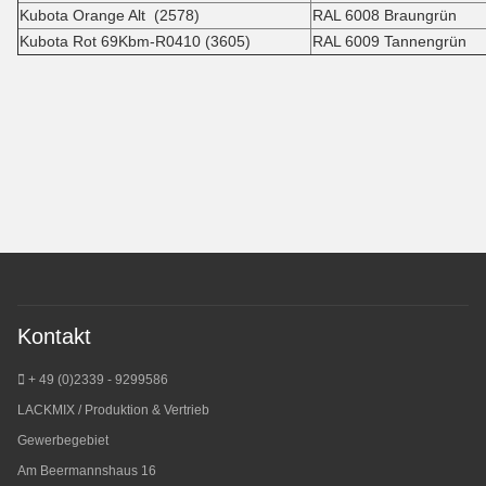
Kubota Orange Alt (2578)
RAL 6008 Braungrün
Kubota Rot 69Kbm-R0410 (3605)
RAL 6009 Tannengrün
Kontakt
+ 49 (0)2339 - 9299586
LACKMIX / Produktion & Vertrieb
Gewerbegebiet
Am Beermannshaus 16