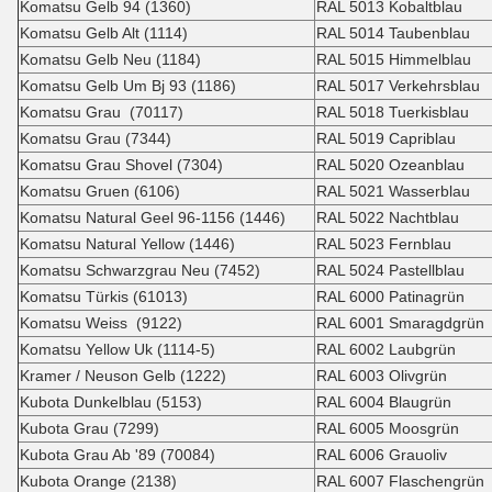
Komatsu Gelb 94 (1360)
RAL 5013 Kobaltblau
Komatsu Gelb Alt (1114)
RAL 5014 Taubenblau
Komatsu Gelb Neu (1184)
RAL 5015 Himmelblau
Komatsu Gelb Um Bj 93 (1186)
RAL 5017 Verkehrsblau
Komatsu Grau (70117)
RAL 5018 Tuerkisblau
Komatsu Grau (7344)
RAL 5019 Capriblau
Komatsu Grau Shovel (7304)
RAL 5020 Ozeanblau
Komatsu Gruen (6106)
RAL 5021 Wasserblau
Komatsu Natural Geel 96-1156 (1446)
RAL 5022 Nachtblau
Komatsu Natural Yellow (1446)
RAL 5023 Fernblau
Komatsu Schwarzgrau Neu (7452)
RAL 5024 Pastellblau
Komatsu Türkis (61013)
RAL 6000 Patinagrün
Komatsu Weiss (9122)
RAL 6001 Smaragdgrün
Komatsu Yellow Uk (1114-5)
RAL 6002 Laubgrün
Kramer / Neuson Gelb (1222)
RAL 6003 Olivgrün
Kubota Dunkelblau (5153)
RAL 6004 Blaugrün
Kubota Grau (7299)
RAL 6005 Moosgrün
Kubota Grau Ab '89 (70084)
RAL 6006 Grauoliv
Kubota Orange (2138)
RAL 6007 Flaschengrün