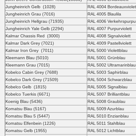
Jungheinrich Gelb (1028)
RAL 4004 Bordeauxviolet
Jungheinrich Grau (7016)
RAL 4005 Blaulila
Jungheinrich Hellgrau (71935)
RAL 4006 Verkehrspurpu
Jungheinrich Yale Gelb (2294)
RAL 4007 Purpurviolett
Kalmar Chassis Red (3000)
RAL 4008 Signalviolett
Kalmar Dark Grey (7021)
RAL 4009 Pastellviolett
Kalmar Iron Grey (7011)
RAL 5000 Violettblau
Kleemann Blau (5010)
RAL 5001 Grünblau
Kleemann Grau (7015)
RAL 5002 Ultramarinblau
Kobelco Cabin Grey (7688)
RAL 5003 Saphirblau
Kobelco Dark Grey (71509)
RAL 5004 Schwarzblau
Kobelco Gelb (1815)
RAL 5005 Signalblau
Kobelco Tuerkis (6671)
RAL 5007 Brilliantblau
Koenig Blau (5436)
RAL 5008 Graublau
Komatsu Blau (5167)
RAL 5009 Azurblau
Komatsu Blau 5 (5447)
RAL 5010 Enzianblau
Komatsu Elfenbein (1226)
RAL 5011 Stahlblau
Komatsu Gelb (1955)
RAL 5012 Lichtblau