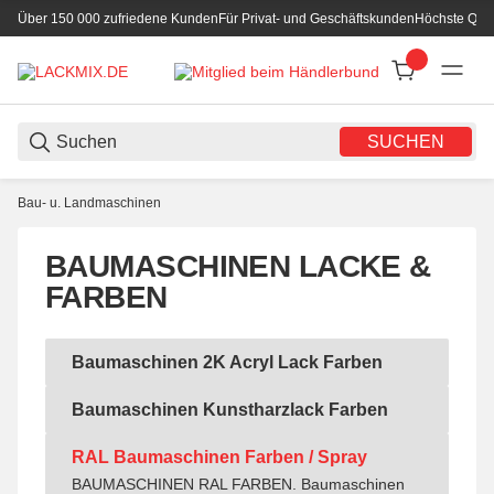
Über 150 000 zufriedene Kunden
Für Privat- und Geschäftskunden
Höchste Qual
SUCHEN
Bau- u. Landmaschinen
BAUMASCHINEN LACKE &
FARBEN
Baumaschinen 2K Acryl Lack Farben
Baumaschinen 2K Acryl Lack Farben
Baumaschinen Kunstharzlack Farben
Baumaschinen Kunstharzlack Farben
RAL Baumaschinen Farben / Spray
BAUMASCHINEN RAL FARBEN. Baumaschinen