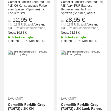
Combilift Forklift Green (60896)
Combilift Forklift Green (60896)
/ 1K KH Kunstharzlack-Farben
/ 2K Acryl PUR Express-
zum Spritzen (Sprühen) mit
Baumaschinenlack zum
Lackierpistol...
Spritzen (Sprühen) oder S...
12,95 €
28,95 €
ab
ab
inkl. 19% USt.
zzgl.
Versand
inkl. 19% USt.
zzgl.
Versand
(DHL Paket Schnellversand)
(DHL Paket Schnellversand)
Netto:
10,88 €
Netto:
24,33 €
Sofort verfügbar
Sofort verfügbar
Lieferzeit:
2 - 4 Werktage
DE
Lieferzeit:
2 - 4 Werktage
DE
LACKMIX
LACKMIX
Combilift Forklift Grey
Combilift Forklift Grey
(71672) / 1K KH
(71672) / 2K Lack-Farbe.