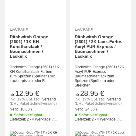
LACKMIX
LACKMIX
Ditchwitch Orange
Ditchwitch Orange
(2601) / 1K KH
(2601) / 2K Lack-Farbe.
Kunstharzlack /
Acryl PUR Express /
Baumaschinen /
Baumaschinen /
Lackmix
Lackmix
Ditchwitch Orange (2601) / 1K
Ditchwitch Orange (2601) / 2K
KH Kunstharzlack-Farben
Acryl PUR Express-
zum Spritzen (Sprühen) mit
Baumaschinenlack zum
Lackierpistole oder R...
Spritzen (Sprühen) oder
Streichen...
12,95 €
28,95 €
ab
ab
inkl. 19% USt.
zzgl.
Versand
inkl. 19% USt.
zzgl.
Versand
(DHL Paket Schnellversand)
(DHL Paket Schnellversand)
Netto:
10,88 €
Netto:
24,33 €
Sofort verfügbar
Sofort verfügbar
Lieferzeit:
2 - 4 Werktage
DE
Lieferzeit:
2 - 4 Werktage
DE