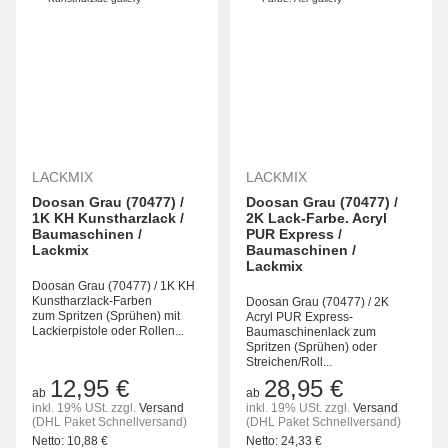
LACKMIX
LACKMIX
Doosan Grau (70477) /
Doosan Grau (70477) /
1K KH Kunstharzlack /
2K Lack-Farbe. Acryl
Baumaschinen /
PUR Express /
Lackmix
Baumaschinen /
Lackmix
Doosan Grau (70477) / 1K KH
Kunstharzlack-Farben
Doosan Grau (70477) / 2K
zum Spritzen (Sprühen) mit
Acryl PUR Express-
Lackierpistole oder Rollen...
Baumaschinenlack zum
Spritzen (Sprühen) oder
Streichen/Roll...
12,95 €
28,95 €
ab
ab
inkl. 19% USt.
zzgl.
Versand
inkl. 19% USt.
zzgl.
Versand
(DHL Paket Schnellversand)
(DHL Paket Schnellversand)
Netto:
10,88 €
Netto:
24,33 €