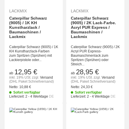
LACKMIX
LACKMIX
Caterpillar Schwarz
Caterpillar Schwarz
(9005) / 1K KH
(9005) / 2K Lack-Farbe.
Kunstharzlack /
Acryl PUR Express /
Baumaschinen /
Baumaschinen /
Lackmix
Lackmix
Caterpillar Schwarz (9005) / 1K
Caterpillar Schwarz (9005) / 2K
KH Kunstharzlack-Farben
Acryl PUR Express-
zum Spritzen (Sprühen) mit
Baumaschinenlack zum
Lackierpistole oder...
Spritzen (Sprühen) oder
Streich...
12,95 €
28,95 €
ab
ab
inkl. 19% USt.
zzgl.
Versand
inkl. 19% USt.
zzgl.
Versand
(DHL Paket Schnellversand)
(DHL Paket Schnellversand)
Netto:
10,88 €
Netto:
24,33 €
Sofort verfügbar
Sofort verfügbar
Lieferzeit:
2 - 4 Werktage
DE
Lieferzeit:
2 - 4 Werktage
DE