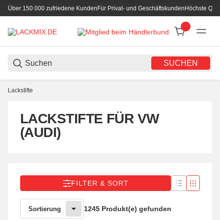
Über 150 000 zufriedene Kunden
Für Privat- und Geschäftskunden
Höchste Qual
SUCHEN
Lackstifte
LACKSTIFTE FÜR VW
(AUDI)
FILTER & SORT
1245 Produkt(e) gefunden
Sortierung