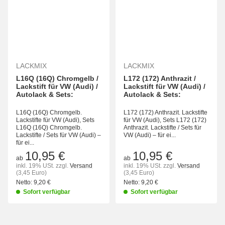
LACKMIX
LACKMIX
L16Q (16Q) Chromgelb /
L172 (172) Anthrazit /
Lackstift für VW (Audi) /
Lackstift für VW (Audi) /
Autolack & Sets:
Autolack & Sets:
L16Q (16Q) Chromgelb.
L172 (172) Anthrazit. Lackstifte
Lackstifte für VW (Audi), Sets
für VW (Audi), Sets L172 (172)
L16Q (16Q) Chromgelb.
Anthrazit. Lackstifte / Sets für
Lackstifte / Sets für VW (Audi) –
VW (Audi) – für ei...
für ei...
10,95 €
10,95 €
ab
ab
inkl. 19% USt.
zzgl.
Versand
inkl. 19% USt.
zzgl.
Versand
(3,45 Euro)
(3,45 Euro)
Netto:
9,20 €
Netto:
9,20 €
Sofort verfügbar
Sofort verfügbar