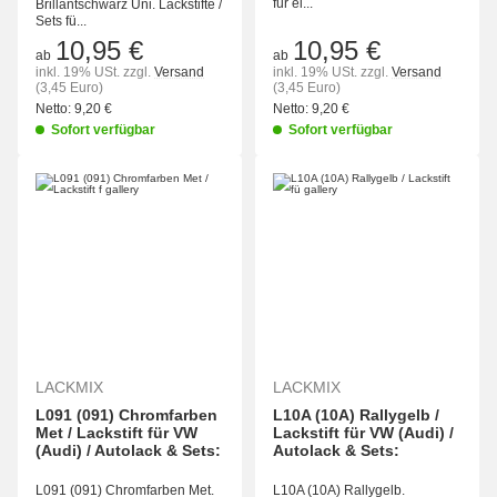
für ei...
Brillantschwarz Uni. Lackstifte /
Sets fü...
10,95 €
10,95 €
ab
ab
inkl. 19% USt.
zzgl.
Versand
inkl. 19% USt.
zzgl.
Versand
(3,45 Euro)
(3,45 Euro)
Netto:
9,20 €
Netto:
9,20 €
Sofort verfügbar
Sofort verfügbar
LACKMIX
LACKMIX
L091 (091) Chromfarben
L10A (10A) Rallygelb /
Met / Lackstift für VW
Lackstift für VW (Audi) /
(Audi) / Autolack & Sets:
Autolack & Sets:
L091 (091) Chromfarben Met.
L10A (10A) Rallygelb.