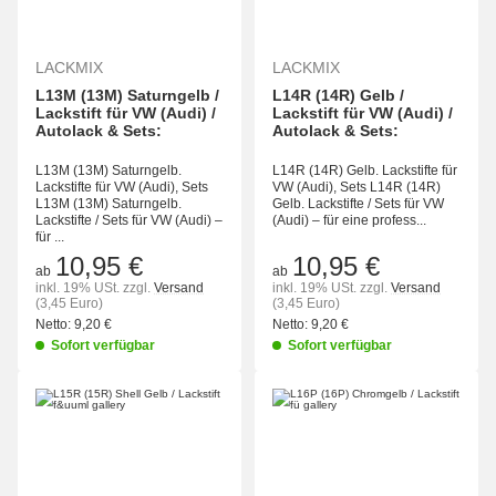
LACKMIX
LACKMIX
L13M (13M) Saturngelb /
L14R (14R) Gelb /
Lackstift für VW (Audi) /
Lackstift für VW (Audi) /
Autolack & Sets:
Autolack & Sets:
L13M (13M) Saturngelb.
L14R (14R) Gelb. Lackstifte für
Lackstifte für VW (Audi), Sets
VW (Audi), Sets L14R (14R)
L13M (13M) Saturngelb.
Gelb. Lackstifte / Sets für VW
Lackstifte / Sets für VW (Audi) –
(Audi) – für eine profess...
für ...
10,95 €
10,95 €
ab
ab
inkl. 19% USt.
zzgl.
Versand
inkl. 19% USt.
zzgl.
Versand
(3,45 Euro)
(3,45 Euro)
Netto:
9,20 €
Netto:
9,20 €
Sofort verfügbar
Sofort verfügbar