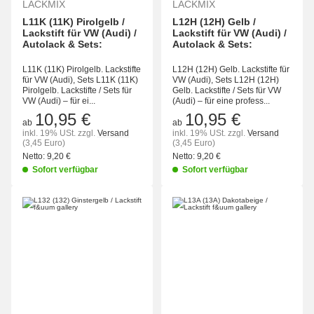
LACKMIX
LACKMIX
L11K (11K) Pirolgelb /
L12H (12H) Gelb /
Lackstift für VW (Audi) /
Lackstift für VW (Audi) /
Autolack & Sets:
Autolack & Sets:
L11K (11K) Pirolgelb. Lackstifte
L12H (12H) Gelb. Lackstifte für
für VW (Audi), Sets L11K (11K)
VW (Audi), Sets L12H (12H)
Pirolgelb. Lackstifte / Sets für
Gelb. Lackstifte / Sets für VW
VW (Audi) – für ei...
(Audi) – für eine profess...
10,95 €
10,95 €
ab
ab
inkl. 19% USt.
zzgl.
Versand
inkl. 19% USt.
zzgl.
Versand
(3,45 Euro)
(3,45 Euro)
Netto:
9,20 €
Netto:
9,20 €
Sofort verfügbar
Sofort verfügbar