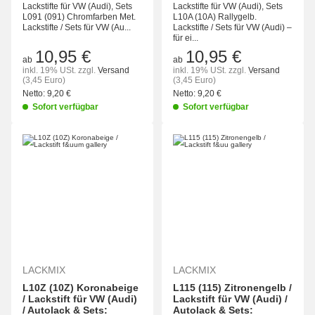
Lackstifte für VW (Audi), Sets
Lackstifte für VW (Audi), Sets
L091 (091) Chromfarben Met.
L10A (10A) Rallygelb.
Lackstifte / Sets für VW (Au...
Lackstifte / Sets für VW (Audi) –
für ei...
10,95 €
10,95 €
ab
ab
inkl. 19% USt.
zzgl.
Versand
inkl. 19% USt.
zzgl.
Versand
(3,45 Euro)
(3,45 Euro)
Netto:
9,20 €
Netto:
9,20 €
Sofort verfügbar
Sofort verfügbar
LACKMIX
LACKMIX
L10Z (10Z) Koronabeige
L115 (115) Zitronengelb /
/ Lackstift für VW (Audi)
Lackstift für VW (Audi) /
/ Autolack & Sets:
Autolack & Sets: