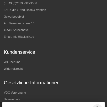
+ 49 (0)2339 - 9299586
LACKMIX / Produktion & Vertrieb
Gewerbegebiet
Am Beermannshaus 16
45549 Sprochhövel
Email:
info@lackmix.de
Kundenservice
Wir über uns
Widerrufsrecht
Gesetzliche Informationen
VOC Verordnung
Datenschutz
AGB