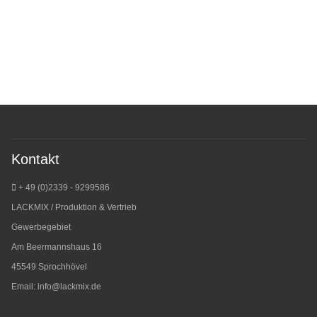
Kontakt
+ 49 (0)2339 - 9299586
LACKMIX / Produktion & Vertrieb
Gewerbegebiet
Am Beermannshaus 16
45549 Sprochhövel
Email:
info@lackmix.de