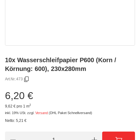
10x Wasserschleifpapier P600 (Korn /
Körnung: 600), 230x280mm
Art.Nr.:
473
6,20 €
2
9,62 € pro 1 m
inkl. 19% USt.
zzgl.
Versand
(DHL Paket Schnellversand)
Netto:
5,21 €