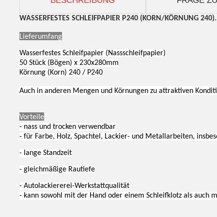
BESCHREIBUNG
FRAGE ZU
WASSERFESTES SCHLEIFPAPIER P240 (KORN/KÖRNUNG 240)
Lieferumfang
Wasserfestes Schleifpapier (Nassschleifpapier)
50 Stück (Bögen) x 230x280mm
Körnung (Korn) 240 / P240
Auch in anderen Mengen und Körnungen zu attraktiven Konditio
Vorteile
- nass und trocken verwendbar
- für Farbe, Holz, Spachtel, Lackier- und Metallarbeiten, insb
- lange Standzeit
- gleichmäßige Rautiefe
- Autolackiererei-Werkstattqualität
- kann sowohl mit der Hand oder einem Schleifklotz als auch