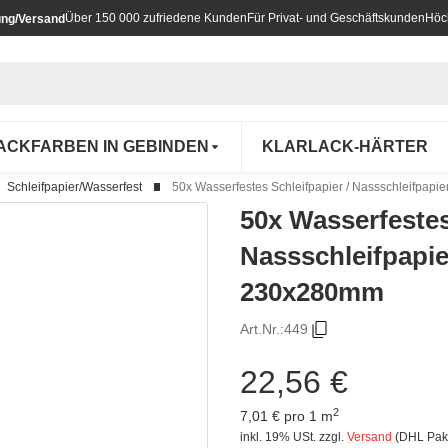
Über 150 000 zufriedene Kunden
Für Privat- und Geschäftskunden
Höc
ung/Versand
ACKFARBEN IN GEBINDEN
KLARLACK-HÄRTER
Schleifpapier/Wasserfest
50x Wasserfestes Schleifpapier / Nassschleifpapi
50x Wasserfestes
Nassschleifpapie
230x280mm
Art.Nr.:
449
22,56 €
2
7,01 € pro 1 m
inkl. 19% USt.
zzgl.
Versand
(DHL Pak