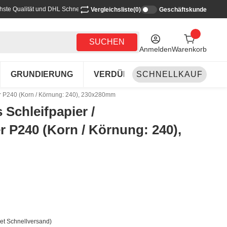
hste Qualität und DHL Schnellversand
Vergleichsliste
(0)
Geschäftskunde
SUCHEN
Anmelden
Warenkorb
GRUNDIERUNG
VERDÜNNEN-REINIGEN
SCHNELLKAUF
LA
er P240 (Korn / Körnung: 240), 230x280mm
 Schleifpapier /
r P240 (Korn / Körnung: 240),
et Schnellversand)