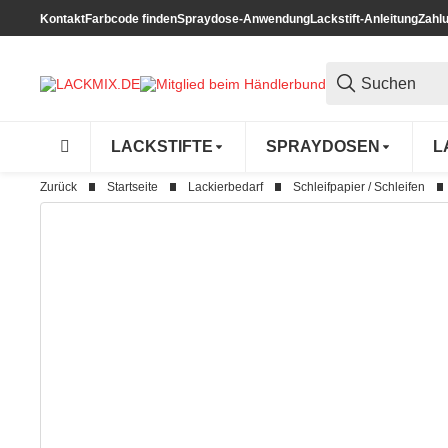
Kontakt
Farbcode finden
Spraydose-Anwendung
Lackstift-Anleitung
Zahl
LACKSTIFTE
SPRAYDOSEN
L
Zurück
Startseite
Lackierbedarf
Schleifpapier / Schleifen