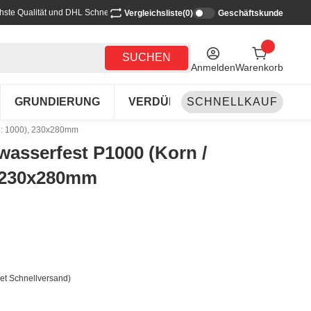
hste Qualität und DHL Schnellversand
Vergleichsliste
(0)
Geschäftskunde
SUCHEN
Anmelden
Warenkorb
GRUNDIERUNG
VERDÜNNEN-REINIGEN
SCHNELLKAUF
LA
ng: 1000), 230x280mm
 wasserfest P1000 (Korn /
, 230x280mm
et Schnellversand)