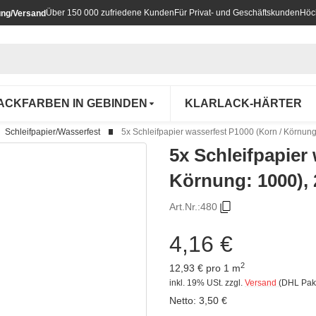
Über 150 000 zufriedene Kunden
Für Privat- und Geschäftskunden
Höc
ung/Versand
ACKFARBEN IN GEBINDEN
KLARLACK-HÄRTER
Schleifpapier/Wasserfest
5x Schleifpapier wasserfest P1000 (Korn / Körnu
5x Schleifpapier
Körnung: 1000)
Art.Nr.:
480
4,16 €
2
12,93 € pro 1 m
inkl. 19% USt.
zzgl.
Versand
(DHL Pak
Netto:
3,50 €