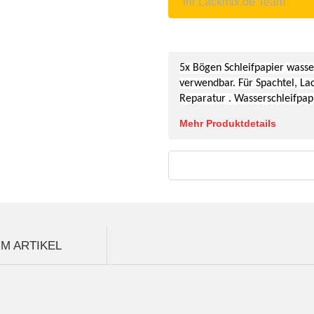
Ihr Lackmix.de Team
5x Bögen S
chleifpapier wass
verwendbar. Für Spachtel, Lac
Reparatur . Wasserschleifpap
Mehr Produktdetails
M ARTIKEL
.