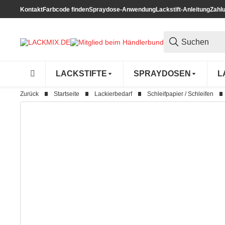
Kontakt
Farbcode finden
Spraydose-Anwendung
Lackstift-Anleitung
Zahl
LACKSTIFTE
SPRAYDOSEN
L
Zurück
Startseite
Lackierbedarf
Schleifpapier / Schleifen