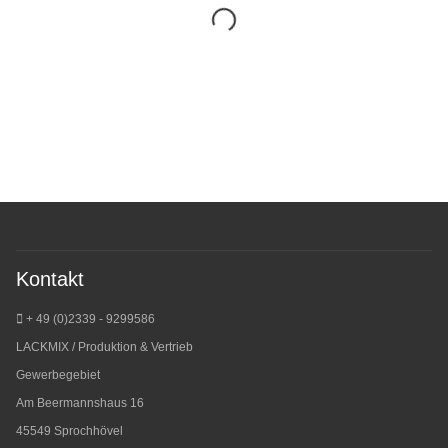
Kontakt
+ 49 (0)2339 - 9299586
LACKMIX / Produktion & Vertrieb
Gewerbegebiet
Am Beermannshaus 16
45549 Sprochhövel