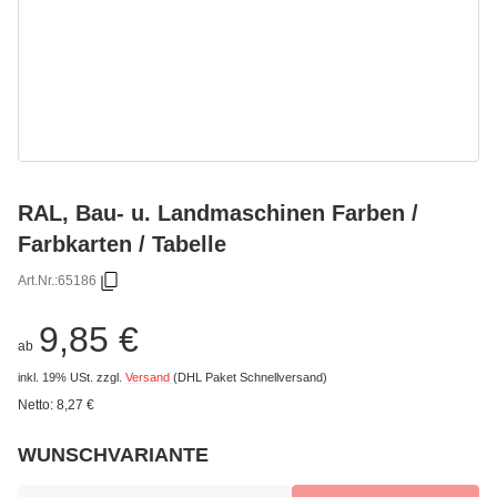
RAL, Bau- u. Landmaschinen Farben /
Farbkarten / Tabelle
Art.Nr.:
65186
9,85 €
ab
inkl. 19% USt.
zzgl.
Versand
(DHL Paket Schnellversand)
Netto:
8,27 €
WUNSCHVARIANTE
wählen
Bitte wählen Sie eine Variation.