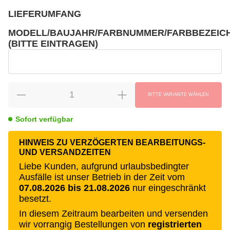
LIEFERUMFANG
wählen
Bitte wählen Sie eine Variation.
MODELL/BAUJAHR/FARBNUMMER/FARBBEZEIC
(BITTE EINTRAGEN)
wählen
Modell/Baujahr/Farbnummer/Farbbezeichnung (bitte eintragen)
BITTE VARIANTE WÄHLEN
Sofort verfügbar
HINWEIS ZU VERZÖGERTEN BEARBEITUNGS-
UND VERSANDZEITEN
Liebe Kunden, aufgrund urlaubsbedingter
Ausfälle ist unser Betrieb in der Zeit vom
07.08.2026 bis 21.08.2026
nur eingeschränkt
besetzt.
In diesem Zeitraum bearbeiten und versenden
wir vorrangig Bestellungen von
registrierten