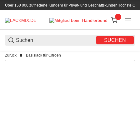
Über 150 000 zufriedene Kunden
Für Privat- und Geschäftskunden
Höchste Qual
SUCHEN
Zurück
Basislack für Citroen