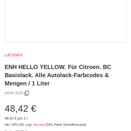
LACKMIX
ENH HELLO YELLOW. Für Citroen. BC
Basislack. Alle Autolack-Farbcodes &
Mengen / 1 Liter
Art.Nr.:
3316
48,42 €
48,42 € pro 1 l
inkl. 19% USt.
zzgl.
Versand
(DHL Paket Schnellversand)