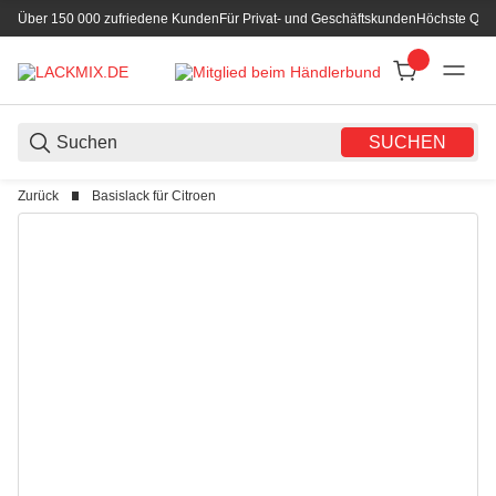
Über 150 000 zufriedene Kunden
Für Privat- und Geschäftskunden
Höchste Qual
SUCHEN
Zurück
Basislack für Citroen