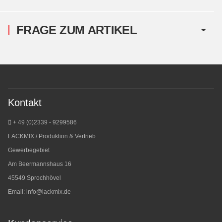
FRAGE ZUM ARTIKEL
Kontakt
+ 49 (0)2339 - 9299586
LACKMIX / Produktion & Vertrieb
Gewerbegebiet
Am Beermannshaus 16
45549 Sprochhövel
Email:
info@lackmix.de