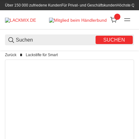
Über 150 000 zufriedene Kunden
Für Privat- und Geschäftskunden
Höchste Qual
SUCHEN
Zurück
Lackstifte für Smart