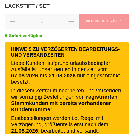
LACKSTIFT / SET
wählen
Bitte wählen Sie eine Variation.
BITTE VARIANTE WÄHLEN
Sofort verfügbar
HINWEIS ZU VERZÖGERTEN BEARBEITUNGS-
UND VERSANDZEITEN
Liebe Kunden, aufgrund urlaubsbedingter
Ausfälle ist unser Betrieb in der Zeit vom
07.08.2026 bis 21.08.2026
nur eingeschränkt
besetzt.
In diesem Zeitraum bearbeiten und versenden
wir vorrangig Bestellungen von
registrierten
Stammkunden mit bereits vorhandener
Kundennummer
.
Erstbestellungen werden i.d. Regel mit
Verzögerung, größtenteils erst nach dem
21.08.2026
, bearbeitet und versandt.