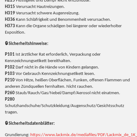
H225
Flüssigkeit und Dampf leicht entzündbar.
H315
Verursacht Hautreizungen.
H319
Verursacht schwere Augenreizung.
H336
Kann Schläfrigkeit und Benommenheit verursachen.
H373
Kann die Organe schädigen bei längerer oder wiederholter
Exposition.
🔒 Sicherheitshinweise:
P101
Ist ärztlicher Rat erforderlich, Verpackung oder
Kennzeichnungsetikett bereithalten.
P102
Darf nicht in die Hände von Kindern gelangen.
P103
Vor Gebrauch Kennzeichnungsetikett lesen.
P210
Von Hitze, heißen Oberflächen, Funken, offenen Flammen und
anderen Zündquellen fernhalten. Nicht rauchen.
P260
Staub/Rauch/Gas/Nebel/Dampf/Aerosol nicht einatmen.
P280
Schutzhandschuhe/Schutzkleidung/Augenschutz/Gesichtsschutz
tragen.
🔒 Sicherheitsdatenblätter:
Grundierung:
https://www.lackmix.de/mediafiles/PDF/Lackmix_de_1K_