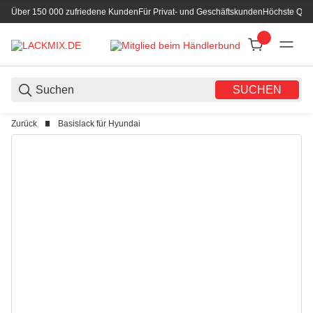
Über 150 000 zufriedene Kunden
Für Privat- und Geschäftskunden
Höchste Qual
SUCHEN
Zurück
Basislack für Hyundai