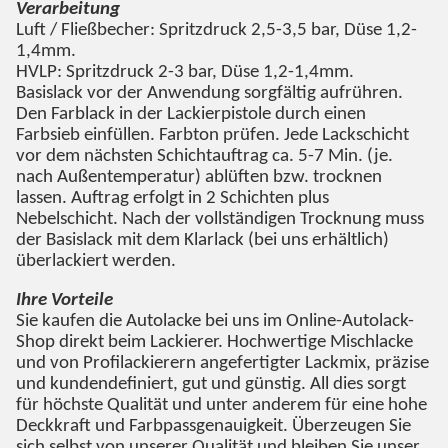
Verarbeitung
Luft / Fließbecher: Spritzdruck 2,5-3,5 bar, Düse 1,2-
1,4mm.
HVLP: Spritzdruck 2-3 bar, Düse 1,2-1,4mm.
Basislack vor der Anwendung sorgfältig aufrühren.
Den Farblack in der Lackierpistole durch einen
Farbsieb einfüllen. Farbton prüfen. Jede Lackschicht
vor dem nächsten Schichtauftrag ca. 5-7 Min. (je.
nach Außentemperatur) ablüften bzw. trocknen
lassen. Auftrag erfolgt in 2 Schichten plus
Nebelschicht. Nach der vollständigen Trocknung muss
der Basislack mit dem Klarlack (bei uns erhältlich)
überlackiert werden.
Ihre Vorteile
Sie kaufen die Autolacke bei uns im Online-Autolack-
Shop direkt beim Lackierer. Hochwertige Mischlacke
und von Profilackierern angefertigter Lackmix, präzise
und kundendefiniert, gut und günstig. All dies sorgt
für höchste Qualität und unter anderem für eine hohe
Deckkraft und Farbpassgenauigkeit. Überzeugen Sie
sich selbst von unserer Qualität und bleiben Sie unser