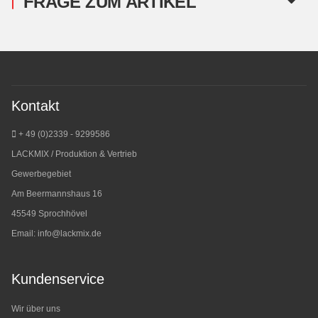
FRAGE ZUM ARTIKEL
Kontakt
+ 49 (0)2339 - 9299586
LACKMIX / Produktion & Vertrieb
Gewerbegebiet
Am Beermannshaus 16
45549 Sprochhövel
Email:
info@lackmix.de
Kundenservice
Wir über uns