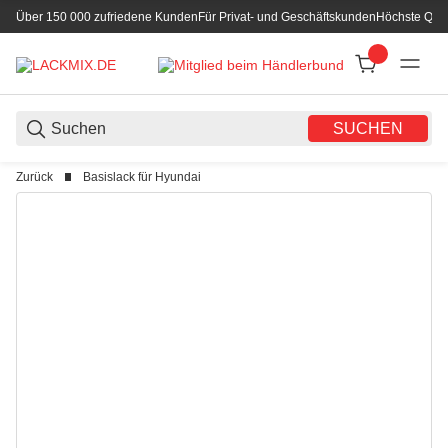
Über 150 000 zufriedene Kunden
Für Privat- und Geschäftskunden
Höchste Qual
SUCHEN
Zurück
Basislack für Hyundai