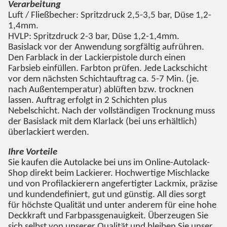
Verarbeitung
Luft / Fließbecher: Spritzdruck 2,5-3,5 bar, Düse 1,2-
1,4mm.
HVLP: Spritzdruck 2-3 bar, Düse 1,2-1,4mm.
Basislack vor der Anwendung sorgfältig aufrühren.
Den Farblack in der Lackierpistole durch einen
Farbsieb einfüllen. Farbton prüfen. Jede Lackschicht
vor dem nächsten Schichtauftrag ca. 5-7 Min. (je.
nach Außentemperatur) ablüften bzw. trocknen
lassen. Auftrag erfolgt in 2 Schichten plus
Nebelschicht. Nach der vollständigen Trocknung muss
der Basislack mit dem Klarlack (bei uns erhältlich)
überlackiert werden.
Ihre Vorteile
Sie kaufen die Autolacke bei uns im Online-Autolack-
Shop direkt beim Lackierer. Hochwertige Mischlacke
und von Profilackierern angefertigter Lackmix, präzise
und kundendefiniert, gut und günstig. All dies sorgt
für höchste Qualität und unter anderem für eine hohe
Deckkraft und Farbpassgenauigkeit. Überzeugen Sie
sich selbst von unserer Qualität und bleiben Sie unser