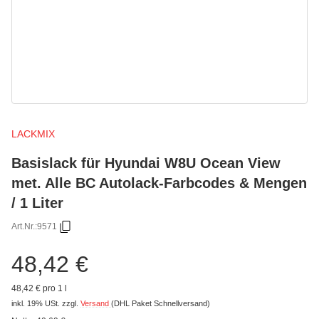
LACKMIX
Basislack für Hyundai W8U Ocean View
met. Alle BC Autolack-Farbcodes & Mengen
/ 1 Liter
Art.Nr.:
9571
48,42 €
48,42 € pro 1 l
inkl. 19% USt.
zzgl.
Versand
(DHL Paket Schnellversand)