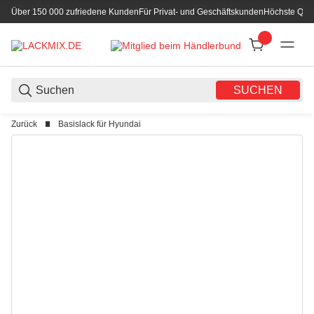
Über 150 000 zufriedene Kunden
Für Privat- und Geschäftskunden
Höchste Qual
SUCHEN
Zurück
Basislack für Hyundai