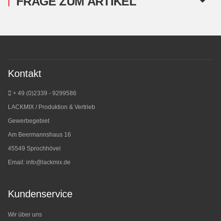
FRAGE ZUM ARTIKEL
Kontakt
+ 49 (0)2339 - 9299586
LACKMIX / Produktion & Vertrieb
Gewerbegebiet
Am Beermannshaus 16
45549 Sprochhövel
Email:
info@lackmix.de
Kundenservice
Wir über uns