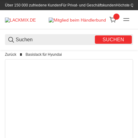
Über 150 000 zufriedene Kunden
Für Privat- und Geschäftskunden
Höchste Qual
SUCHEN
Zurück
Basislack für Hyundai