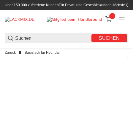
Über 150 000 zufriedene Kunden
Für Privat- und Geschäftskunden
Höchste Qual
SUCHEN
Zurück
Basislack für Hyundai