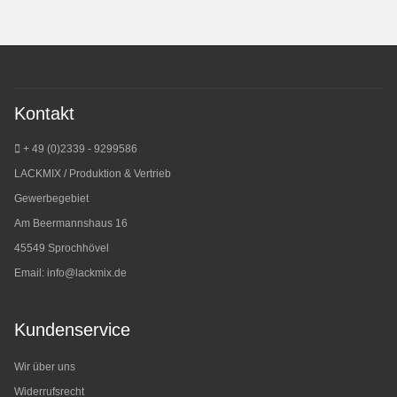
Kontakt
+ 49 (0)2339 - 9299586
LACKMIX / Produktion & Vertrieb
Gewerbegebiet
Am Beermannshaus 16
45549 Sprochhövel
Email:
info@lackmix.de
Kundenservice
Wir über uns
Widerrufsrecht