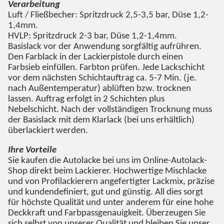
Verarbeitung
Luft / Fließbecher: Spritzdruck 2,5-3,5 bar, Düse 1,2-
1,4mm.
HVLP: Spritzdruck 2-3 bar, Düse 1,2-1,4mm.
Basislack vor der Anwendung sorgfältig aufrühren.
Den Farblack in der Lackierpistole durch einen
Farbsieb einfüllen. Farbton prüfen. Jede Lackschicht
vor dem nächsten Schichtauftrag ca. 5-7 Min. (je.
nach Außentemperatur) ablüften bzw. trocknen
lassen. Auftrag erfolgt in 2 Schichten plus
Nebelschicht. Nach der vollständigen Trocknung muss
der Basislack mit dem Klarlack (bei uns erhältlich)
überlackiert werden.
Ihre Vorteile
Sie kaufen die Autolacke bei uns im Online-Autolack-
Shop direkt beim Lackierer. Hochwertige Mischlacke
und von Profilackierern angefertigter Lackmix, präzise
und kundendefiniert, gut und günstig. All dies sorgt
für höchste Qualität und unter anderem für eine hohe
Deckkraft und Farbpassgenauigkeit. Überzeugen Sie
sich selbst von unserer Qualität und bleiben Sie unser