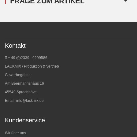
FRAGE ZUM ARTIKEL
Kontakt
+ 49 (0)2339 - 9299586
LACKMIX / Produktion & Vertrieb
Gewerbegebiet
Am Beermannshaus 16
45549 Sprochhövel
Email:
info@lackmix.de
Kundenservice
Wir über uns