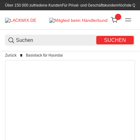
Über 150 000 zufriedene Kunden
Für Privat- und Geschäftskunden
Höchste Qual
SUCHEN
Zurück
Basislack für Hyundai