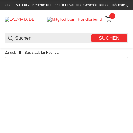
Über 150 000 zufriedene Kunden
Für Privat- und Geschäftskunden
Höchste Qual
SUCHEN
Zurück
Basislack für Hyundai