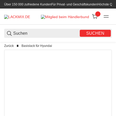
Über 150 000 zufriedene Kunden
Für Privat- und Geschäftskunden
Höchste Qual
SUCHEN
Zurück
Basislack für Hyundai