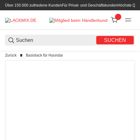
Über 150 000 zufriedene Kunden
Für Privat- und Geschäftskunden
Höchste Qual
SUCHEN
Zurück
Basislack für Hyundai