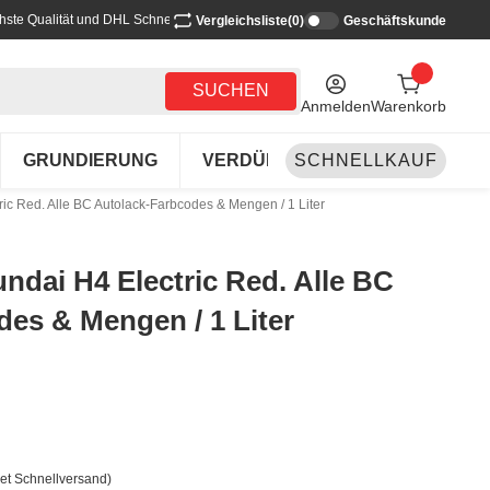
hste Qualität und DHL Schnellversand
Vergleichsliste
(0)
Geschäftskunde
SUCHEN
Anmelden
Warenkorb
GRUNDIERUNG
VERDÜNNEN-REINIGEN
SCHNELLKAUF
LA
ric Red. Alle BC Autolack-Farbcodes & Mengen / 1 Liter
undai H4 Electric Red. Alle BC
es & Mengen / 1 Liter
et Schnellversand)