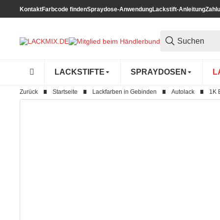
Kontakt
Farbcode finden
Spraydose-Anwendung
Lackstift-Anleitung
Zahl
LACKSTIFTE
SPRAYDOSEN
L
Zurück
Startseite
Lackfarben in Gebinden
Autolack
1K 