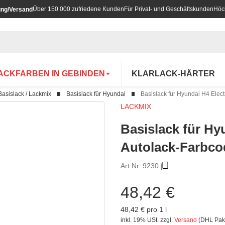
Über 150 000 zufriedene Kunden
Für Privat- und Geschäftskunden
Höc
ung/Versand
ACKFARBEN IN GEBINDEN
KLARLACK-HÄRTER
Basislack / Lackmix
Basislack für Hyundai
Basislack für Hyundai H4 Elect
LACKMIX
Basislack für Hy
Autolack-Farbcod
Art.Nr.:
9230
48,42 €
48,42 € pro 1 l
inkl. 19% USt.
zzgl.
Versand
(DHL Pak