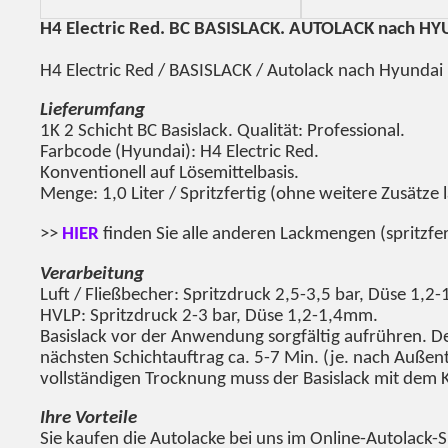
H4 Electric Red
. BC BASISLACK. AUTOLACK nach H
H4 Electric Red
/ BASISLACK / Autolack nach Hyundai
Lieferumfang
1K 2 Schicht BC Basislack. Qualität: Professional.
Farbcode (Hyundai):
H4 Electric Red
.
Konventionell auf Lösemittelbasis.
Menge: 1,0 Liter / Spritzfertig (ohne weitere Zusätze l
>>
HIER
finden Sie alle anderen Lackmengen (spritzfer
Verarbeitung
Luft / Fließbecher: Spritzdruck 2,5-3,5 bar, Düse 1,2
HVLP: Spritzdruck 2-3 bar, Düse 1,2-1,4mm.
Basislack vor der Anwendung sorgfältig aufrühren. Den
nächsten Schichtauftrag ca. 5-7 Min. (je. nach Außent
vollständigen Trocknung muss der Basislack mit dem Kl
Ihre Vorteile
Sie kaufen die Autolacke bei uns im Online-Autolack-