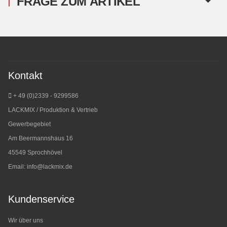
FRAGE ZUM ARTIKEL
Kontakt
+ 49 (0)2339 - 9299586
LACKMIX / Produktion & Vertrieb
Gewerbegebiet
Am Beermannshaus 16
45549 Sprochhövel
Email:
info@lackmix.de
Kundenservice
Wir über uns