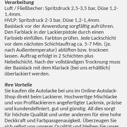
Verarbeitung
Luft / Fließbecher: Spritzdruck 2,5-3,5 bar, Düse 1,2-
1,4mm.
HVLP: Spritzdruck 2-3 bar, Düse 1,2-1,4mm.
Basislack vor der Anwendung sorgfältig aufrühren.
Den Farblack in der Lackierpistole durch einen
Farbsieb einfüllen. Farbton prüfen. Jede Lackschicht
vor dem nächsten Schichtauftrag ca. 5-7 Min. (je.
nach Außentemperatur) ablüften bzw. trocknen
lassen. Auftrag erfolgt in 2 Schichten plus
Nebelschicht. Nach der vollständigen Trocknung muss
der Basislack mit dem Klarlack (bei uns erhältlich)
überlackiert werden.
Ihre Vorteile
Sie kaufen die Autolacke bei uns im Online-Autolack-
Shop direkt beim Lackierer. Hochwertige Mischlacke
und von Profilackierern angefertigter Lackmix, präzise
und kundendefiniert, gut und günstig. All dies sorgt
für höchste Qualität und unter anderem für eine hohe
Deckkraft und Farbpassgenauigkeit. Überzeugen Sie
sich selbst von unserer Qualität und bleiben Sie unser