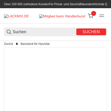
Über 150 000 zufriedene Kunden
Für Privat- und Geschäftskunden
Höchste Qual
SUCHEN
Zurück
Basislack für Hyundai