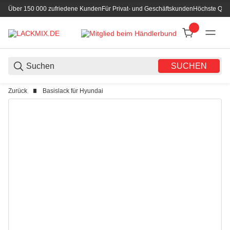
Über 150 000 zufriedene Kunden
Für Privat- und Geschäftskunden
Höchste Qual
SUCHEN
Zurück
Basislack für Hyundai