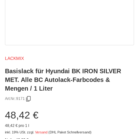
LACKMIX
Basislack für Hyundai BK IRON SILVER
MET. Alle BC Autolack-Farbcodes &
Mengen / 1 Liter
Art.Nr.:
9171
48,42 €
48,42 € pro 1 l
inkl. 19% USt.
zzgl.
Versand
(DHL Paket Schnellversand)