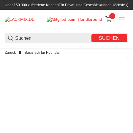
Über 150 000 zufriedene Kunden
Für Privat- und Geschäftskunden
Höchste Qual
SUCHEN
Zurück
Basislack für Hyundai