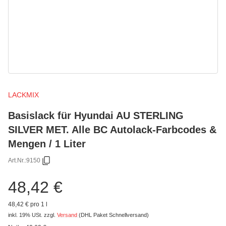
LACKMIX
Basislack für Hyundai AU STERLING
SILVER MET. Alle BC Autolack-Farbcodes &
Mengen / 1 Liter
Art.Nr.:
9150
48,42 €
48,42 € pro 1 l
inkl. 19% USt.
zzgl.
Versand
(DHL Paket Schnellversand)