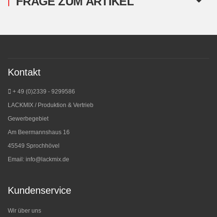
FRAGE ZUM ARTIKEL
Kontakt
+ 49 (0)2339 - 9299586
LACKMIX / Produktion & Vertrieb
Gewerbegebiet
Am Beermannshaus 16
45549 Sprochhövel
Email:
info@lackmix.de
Kundenservice
Wir über uns