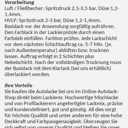
Verarbeitung
Luft / Fließbecher: Spritzdruck 2,5-3,5 bar, Düse 1,2-
1,4mm.
HVLP: Spritzdruck 2-3 bar, Düse 1,2-1,4mm.
Basislack vor der Anwendung sorgfältig aufrühren.
Den Farblack in der Lackierpistole durch einen
Farbsieb einfüllen. Farbton prüfen. Jede Lackschicht
vor dem nächsten Schichtauftrag ca. 5-7 Min. (je.
nach Außentemperatur) ablüften bzw. trocknen
lassen. Auftrag erfolgt in 2 Schichten plus
Nebelschicht. Nach der vollständigen Trocknung muss
der Basislack mit dem Klarlack (bei uns erhältlich)
überlackiert werden.
Ihre Vorteile
Sie kaufen die Autolacke bei uns im Online-Autolack-
Shop direkt beim Lackierer. Hochwertige Mischlacke
und von Profilackierern angefertigter Lackmix, präzise
und kundendefiniert, gut und günstig. All dies sorgt
für höchste Qualität und unter anderem für eine hohe
Deckkraft und Farbpassgenauigkeit. Überzeugen Sie
sich selbst von unserer Qualität und bleiben Sie unser