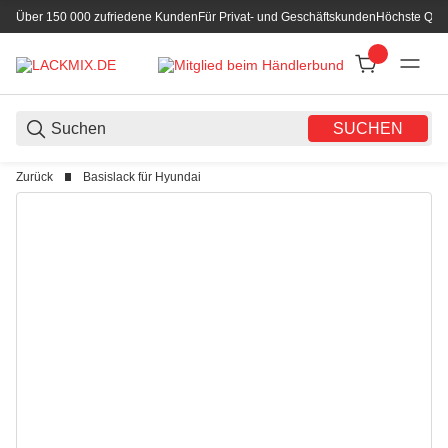
Über 150 000 zufriedene Kunden
Für Privat- und Geschäftskunden
Höchste Qual
SUCHEN
Zurück
Basislack für Hyundai