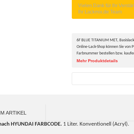
Vielen Dank für Ihr Verstä
Ihr Lackmix.de Team
6F BLUE TITANIUM MET, Basislack 
Online-Lack-Shop können Sie von P
Farbnummer bestellen bzw. kaufe
Mehr Produktdetails
M ARTIKEL
 nach HYUNDAI FARBCODE.
1 Liter. Konventionell (Acryl).