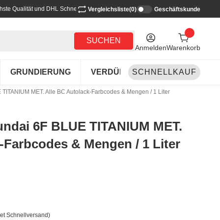
hste Qualität und DHL Schnellversand
Vergleichsliste
(0)
Geschäftskunde
SUCHEN
Anmelden
Warenkorb
GRUNDIERUNG
VERDÜNNEN-REINIGEN
SCHNELLKAUF
LA
 TITANIUM MET. Alle BC Autolack-Farbcodes & Mengen / 1 Liter
yundai 6F BLUE TITANIUM MET.
-Farbcodes & Mengen / 1 Liter
et Schnellversand)