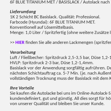
6F BLUE TITANIUM MET
/ BASISLACK / Autolack nach
Lieferumfang
1K 2 Schicht BC Basislack. Qualität: Professional.
Farbcode (Hyundai):
6F BLUE TITANIUM MET
.
Konventionell auf Lösemittelbasis.
Menge: 1,0 Liter / Spritzfertig (ohne weitere Zusätze l
>>
HIER
finden Sie alle anderen Lackmengen (spritzfer
Verarbeitung
Luft / Fließbecher: Spritzdruck 2,5-3,5 bar, Düse 1,2
HVLP: Spritzdruck 2-3 bar, Düse 1,2-1,4mm.
Basislack vor der Anwendung sorgfältig aufrühren. Den
nächsten Schichtauftrag ca. 5-7 Min. (je. nach Außent
vollständigen Trocknung muss der Basislack mit dem Kl
Ihre Vorteile
Sie kaufen die Autolacke bei uns im Online-Autolack-
kundendefiniert, gut und günstig. All dies sorgt für 
von unserer Qualität und bleiben Sie unser Kunde.