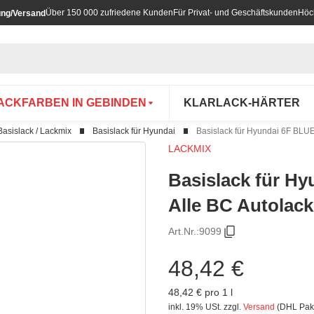
Über 150 000 zufriedene Kunden
Für Privat- und Geschäftskunden
Höc
ung/Versand
ACKFARBEN IN GEBINDEN
KLARLACK-HÄRTER
Basislack / Lackmix
Basislack für Hyundai
Basislack für Hyundai 6F BLUE
LACKMIX
Basislack für H
Alle BC Autolack
Art.Nr.:
9099
48,42 €
48,42 € pro 1 l
inkl. 19% USt.
zzgl.
Versand
(DHL Pak