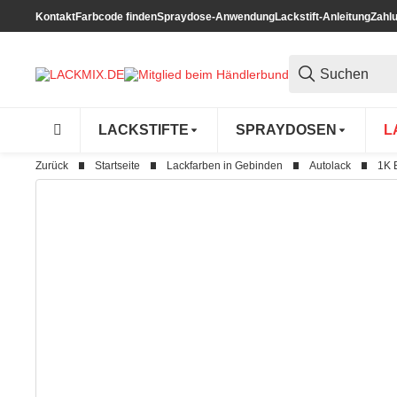
Kontakt
Farbcode finden
Spraydose-Anwendung
Lackstift-Anleitung
Zahl
LACKSTIFTE
SPRAYDOSEN
L
Zurück
Startseite
Lackfarben in Gebinden
Autolack
1K 