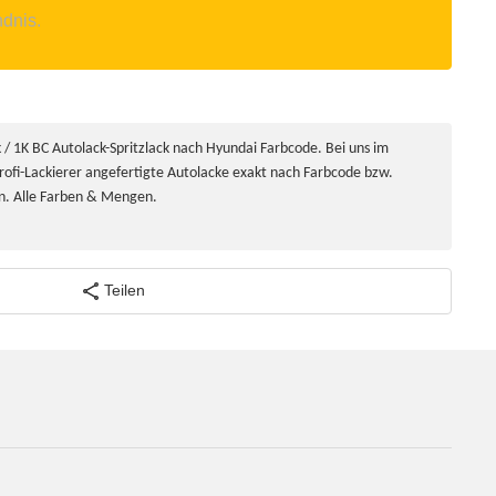
ndnis.
/ 1K BC Autolack-Spritzlack nach Hyundai Farbcode. Bei uns im
rofi-Lackierer angefertigte Autolacke exakt nach Farbcode bzw.
n. Alle Farben & Mengen.
Teilen