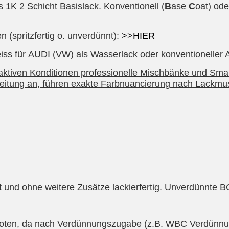
1K 2 Schicht Basislack. Konventionell (
B
ase
C
oat) ode
 (spritzfertig o. unverdünnt):
>>HIER
s für AUDI (VW) als Wasserlack oder konventioneller Ac
raktiven Konditionen professionelle Mischbänke und Smar
beitung an, führen exakte Farbnuancierung nach Lackmus
lt und ohne weitere Zusätze lackierfertig. Unverdünnte 
oten, da nach Verdünnungszugabe (z.B. WBC Verdünnun