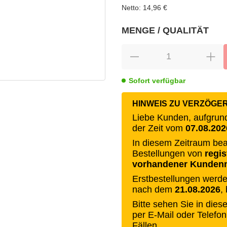
Netto:
14,96 €
MENGE / QUALITÄT
wählen
Bitte wählen Sie eine Variation.
Sofort verfügbar
HINWEIS ZU VERZÖGE
Liebe Kunden, aufgrund 
der Zeit vom
07.08.202
In diesem Zeitraum bea
Bestellungen von
regi
vorhandener Kunde
Erstbestellungen werden
nach dem
21.08.2026
,
Bitte sehen Sie in die
per E-Mail oder Telefon
Fällen.