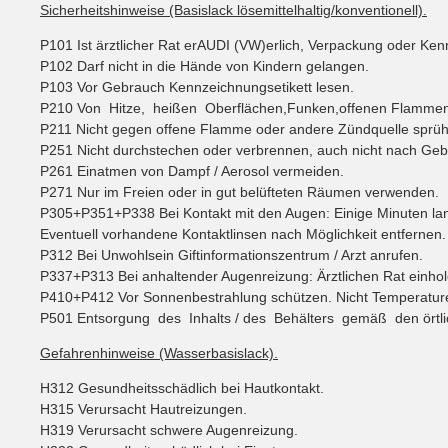
Sicherheitshinweise (Basislack lösemittelhaltig/konventionell).
P101 Ist ärztlicher Rat erAUDI (VW)erlich, Verpackung oder Kenn
P102 Darf nicht in die Hände von Kindern gelangen.
P103 Vor Gebrauch Kennzeichnungsetikett lesen.
P210 Von Hitze, heißen Oberflächen,Funken,offenen Flammen 
P211 Nicht gegen offene Flamme oder andere Zündquelle sprü
P251 Nicht durchstechen oder verbrennen, auch nicht nach Geb
P261 Einatmen von Dampf / Aerosol vermeiden.
P271 Nur im Freien oder in gut belüfteten Räumen verwenden.
P305+P351+P338 Bei Kontakt mit den Augen: Einige Minuten la
Eventuell vorhandene Kontaktlinsen nach Möglichkeit entfernen.
P312 Bei Unwohlsein Giftinformationszentrum / Arzt anrufen.
P337+P313 Bei anhaltender Augenreizung: Ärztlichen Rat einholen
P410+P412 Vor Sonnenbestrahlung schützen. Nicht Temperature
P501 Entsorgung des Inhalts / des Behälters gemäß den örtlichen
Gefahrenhinweise (Wasserbasislack).
H312 Gesundheitsschädlich bei Hautkontakt.
H315 Verursacht Hautreizungen.
H319 Verursacht schwere Augenreizung.