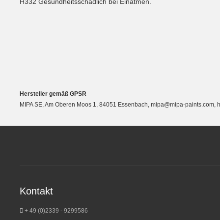
H332 Gesundheitsschädlich bei Einatmen.
Hersteller gemäß GPSR
MIPA SE, Am Oberen Moos 1, 84051 Essenbach, mipa@mipa-paints.com, ht
Kontakt
+ 49 (0)2339 - 9299586