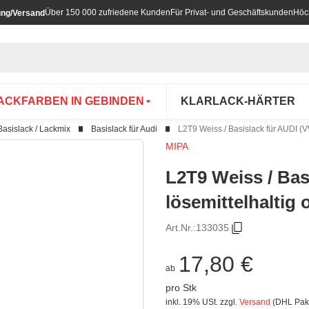
Über 150 000 zufriedene Kunden
Für Privat- und Geschäftskunden
Höc
ung/Versand
ACKFARBEN IN GEBINDEN
KLARLACK-HÄRTER
Basislack / Lackmix
Basislack für Audi
L2T9 Weiss / Basislack für AUDI (VW
MIPA
L2T9 Weiss / Bas
lösemittelhaltig
Art.Nr.:
133035
17,80 €
ab
pro Stk
inkl. 19% USt.
zzgl.
Versand
(DHL Pak