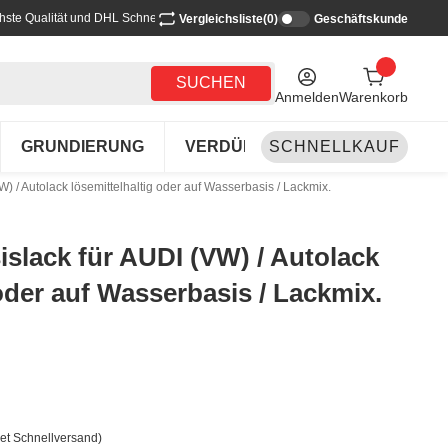
hste Qualität und DHL Schnellversand
Vergleichsliste
(0)
Geschäftskunde
SUCHEN
Anmelden
Warenkorb
GRUNDIERUNG
VERDÜNNEN-REINIGEN
SCHNELLKAUF
LA
) / Autolack lösemittelhaltig oder auf Wasserbasis / Lackmix.
islack für AUDI (VW) / Autolack
 oder auf Wasserbasis / Lackmix.
et Schnellversand)