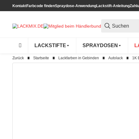
Kontakt
Farbcode finden
Spraydose-Anwendung
Lackstift-Anleitung
Zahl
LACKSTIFTE
SPRAYDOSEN
L
Zurück
Startseite
Lackfarben in Gebinden
Autolack
1K 