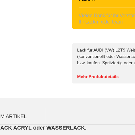
Vielen Dank für Ihr Verstä
Ihr Lackmix.de Team
Lack für AUDI (VW) L2T9 Weiss.
(konventionell) oder Wasserla
bzw. kaufen. Spritzfertig oder
Mehr Produktdetails
M ARTIKEL
ISLACK ACRYL oder WASSERLACK.