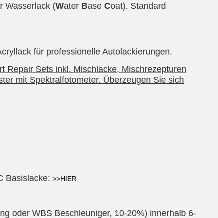
r Wasserlack (
W
ater
B
ase
C
oat). Standard
ryllack für professionelle Autolackierungen.
t Repair Sets inkl. Mischlacke, Mischrezepturen
ter mit Spektralfotometer. Überzeugen Sie sich
BC Basislacke:
>>HIER
g oder WBS Beschleuniger, 10-20%) innerhalb 6-