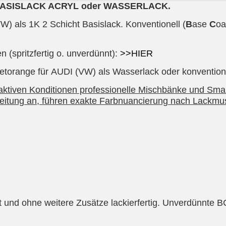
O-BASISLACK ACRYL oder WASSERLACK.
) als 1K 2 Schicht Basislack. Konventionell (
B
ase
C
oa
 (spritzfertig o. unverdünnt):
>>HIER
torange für AUDI (VW) als Wasserlack oder konventionell
raktiven Konditionen professionelle Mischbänke und Smar
beitung an, führen exakte Farbnuancierung nach Lackmus
lt und ohne weitere Zusätze lackierfertig. Unverdünnte 