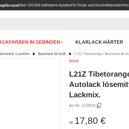
Über 150 000 zufriedene Kunden
Für Privat- und Geschäftskunden
Höc
ung/Versand
ACKFARBEN IN GEBINDEN
KLARLACK-HÄRTER
Basislack / Lackmix
Basislack für Audi
L21Z Tibetorange / Basislack für A
MIPA
L21Z Tibetorange
Autolack lösemit
Lackmix.
Art.Nr.:
133024
17,80 €
ab