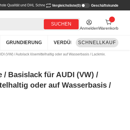
hste Qualität und DHL Schnellversand
Vergleichsliste
(0)
Geschäftskunde
SUCHEN
Anmelden
Warenkorb
GRUNDIERUNG
VERDÜNNEN-REINIGEN
SCHNELLKAUF
LA
UDI (VW) / Autolack lösemittelhaltig oder auf Wasserbasis / Lackmix.
 / Basislack für AUDI (VW) /
telhaltig oder auf Wasserbasis /