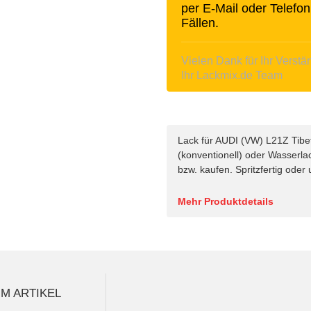
per E-Mail oder Telefon
Fällen.
Vielen Dank für Ihr Verstä
Ihr Lackmix.de Team
Lack für AUDI (VW) L21Z Tibeto
(konventionell) oder Wasserla
bzw. kaufen. Spritzfertig oder
Mehr Produktdetails
M ARTIKEL