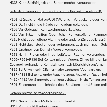
H336 Kann Schläfrigkeit und Benommenheit verursachen.
Sicherheitshinweise (Basislack lösemittelhaltig/konventionell).
P101 Ist ärztlicher Rat erAUDI (VW)erlich, Verpackung oder Kenn
P102 Darf nicht in die Hände von Kindern gelangen.
P103 Vor Gebrauch Kennzeichnungsetikett lesen.
P210 Von Hitze, heißen Oberflächen,Funken,offenen Flammen 
P211 Nicht gegen offene Flamme oder andere Zündquelle sprü
P251 Nicht durchstechen oder verbrennen, auch nicht nach Geb
P261 Einatmen von Dampf / Aerosol vermeiden.
P271 Nur im Freien oder in gut belüfteten Räumen verwenden.
P305+P351+P338 Bei Kontakt mit den Augen: Einige Minuten la
Eventuell vorhandene Kontaktlinsen nach Möglichkeit entfernen.
P312 Bei Unwohlsein Giftinformationszentrum / Arzt anrufen.
P337+P313 Bei anhaltender Augenreizung: Ärztlichen Rat einholen
P410+P412 Vor Sonnenbestrahlung schützen. Nicht Temperature
P501 Entsorgung des Inhalts / des Behälters gemäß den örtlichen
Gefahrenhinweise (Wasserbasislack).
H312 Gesundheitsschädlich bei Hautkontakt.
H315 Verursacht Hautreizungen.