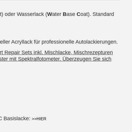
t) oder Wasserlack (
W
ater
B
ase
C
oat). Standard
er Acryllack für professionelle Autolackierungen.
t Repair Sets inkl. Mischlacke, Mischrezepturen
ter mit Spektralfotometer. Überzeugen Sie sich
BC Basislacke:
>>HIER