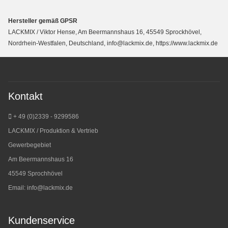
Hersteller gemäß GPSR
LACKMIX / Viktor Hense, Am Beermannshaus 16, 45549 Sprockhövel,
Nordrhein-Westfalen, Deutschland, info@lackmix.de, https://www.lackmix.de
Kontakt
+ 49 (0)2339 - 9299586
LACKMIX / Produktion & Vertrieb
Gewerbegebiet
Am Beermannshaus 16
45549 Sprochhövel
Email:
info@lackmix.de
Kundenservice