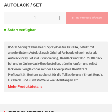
AUTOLACK / SET
wählen
Bitte wählen Sie eine Variation.
BITTE VARIANTE WÄHLEN
Sofort verfügbar
B518P Midnight Blue Pearl. Spraydose für HONDA, befüllt mit
angefertigtem Autolack nach Original Farbcode einzeln oder als
Autolackspray-Set inkl. Grundierung, Basislack und 1K o. 2K Klarlack
bei uns im Online-Lack-Shop bestellen, günstig kaufen und selbst
lackieren. Vergleichbar mit der Lackierpistole Breitstrahl-
Profiqualität. Bestens geeignet für die Teillackierung / Smart Repair.
Für Blech- und Kunststoffteile wie Stoßstangen etc.
Mehr Produktdetails