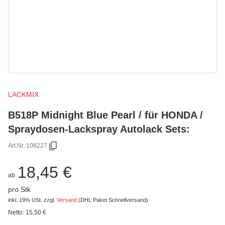
LACKMIX
B518P Midnight Blue Pearl / für HONDA /
Spraydosen-Lackspray Autolack Sets:
Art.Nr.:
108227
18,45 €
ab
pro Stk
inkl. 19% USt.
zzgl.
Versand
(DHL Paket Schnellversand)
Netto:
15,50 €