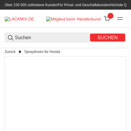
Über 150 000 zufriedene Kunden
Für Privat- und Geschäftskunden
Höchste Qual
SUCHEN
Zurück
Spraydosen für Honda