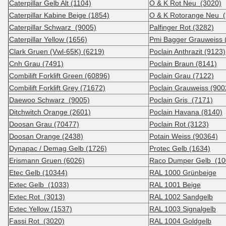
Caterpillar Gelb Alt (1104)
O & K Rot Neu (3020)
Caterpillar Kabine Beige (1854)
O & K Rotorange Neu (
Caterpillar Schwarz (9005)
Palfinger Rot (3282)
Caterpillar Yellow (1656)
Pmi Bagger Grauweiss 
Clark Gruen (Vwl-65K) (6219)
Poclain Anthrazit (9123)
Cnh Grau (7491)
Poclain Braun (8141)
Combilift Forklift Green (60896)
Poclain Grau (7122)
Combilift Forklift Grey (71672)
Poclain Grauweiss (900
Daewoo Schwarz (9005)
Poclain Gris (7171)
Ditchwitch Orange (2601)
Poclain Havana (8140)
Doosan Grau (70477)
Poclain Rot (3123)
Doosan Orange (2438)
Potain Weiss (90364)
Dynapac / Demag Gelb (1726)
Protec Gelb (1634)
Erismann Gruen (6026)
Raco Dumper Gelb (10
Etec Gelb (10344)
RAL 1000 Grünbeige
Extec Gelb (1033)
RAL 1001 Beige
Extec Rot (3013)
RAL 1002 Sandgelb
Extec Yellow (1537)
RAL 1003 Signalgelb
Fassi Rot (3020)
RAL 1004 Goldgelb