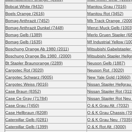
Bobcat White (9432)
Manitou Grau (7016)
Boels Orange (2616)
Manitou Rot (3452)
Bomag Anthrazit (7452)
Mb Track Orange (200
Bomag Anthrazit Dunkel (7448)
Menzi Muck Gelb (1003
Bomag Gelb (1389)
Merlo Gruen Stapler (6
Bomag Gelb (1635)
Mf Industrial Yellow (10
Boschung Orange Ab 1980 (2011)
Mitsubishi Gabelstapler
Boschung Orange Bis 1980 (2000)
Mitsubishi Stapler Hellg
Bt Stapler Braunorange (2289)
Neuson Gelb (1887)
Cargotec Rot (3020)
Neuson Rot (3020)
Cargotec Schwarz (9005)
New Yale Gold (10660)
Cargotec Weiss (9016)
Nissan Stapler Hellgrau
Case Braun (8352)
Nissan Stapler Rot (311
Case Ce Gray (71784)
Nissan Stapler Rot Neu
Case Grau (7450)
O & K Grau Alt (7032)
Case Hellbraun (8208)
O & K Grau Chassis (7
Caterpillar Gelb (0281)
O & K Grau Neu (7035
Caterpillar Gelb (1399)
O & K Rot Alt (3000)