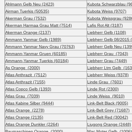
Ahlmann Gelb Neu (2423)
Kubota Schwarzblau (9
Airman Tuerkis (50535)
Kubota Weiss (9707)
Akerman Grau (7532)
Kubota Weissgrau (928
Akerman Harmaa Grau Matt (7514)
Lafis Rot Alt (3187)
Akerman Orange (2137)
Liebherr Gelb (1108)
Ammann Yanmar Gelb (1989)
Liebherr Gelb 08/2015 
Ammann Yanmar Navy Grau (70763)
Liebherr Gelb Neu (139
Ammann-Yanmar Gruen (60185)
Liebherr Grau (7043)
Ammann-Yanmar Tuerkis (60184)
Liebherr Grau (7449)
As Orange (2000)
Liebherr Ltm Gelb (163
Atlas Anthrazit (7512)
Liebherr Weiss (9378)
Atlas Anthrazit (7155)
Linde Grau (7601)
Atlas Copco Gelb (1393)
Linde Rot (2300)
Atlas Grau (7039)
Linde Weiss (9010)
Atlas Kabine Silber (9444)
Link-Belt Black (9005)
Atlas Orange (2278)
Link-Belt Grey (71687)
Atlas Orange (2135)
Link-Belt Red (30042)
Atlas Orange Dunkler (2264)
Liugong Orange (2448)
Baumaschinen Orange (2000)
Mac Moter Gelb (1006)