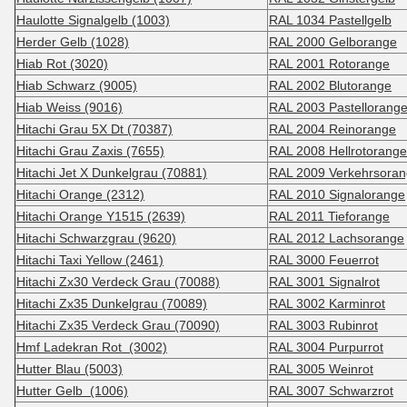
Haulotte Signalgelb (1003)
RAL 1034 Pastellgelb
Herder Gelb (1028)
RAL 2000 Gelborange
Hiab Rot (3020)
RAL 2001 Rotorange
Hiab Schwarz (9005)
RAL 2002 Blutorange
Hiab Weiss (9016)
RAL 2003 Pastellorang
Hitachi Grau 5X Dt (70387)
RAL 2004 Reinorange
Hitachi Grau Zaxis (7655)
RAL 2008 Hellrotorange
Hitachi Jet X Dunkelgrau (70881)
RAL 2009 Verkehrsora
Hitachi Orange (2312)
RAL 2010 Signalorange
Hitachi Orange Y1515 (2639)
RAL 2011 Tieforange
Hitachi Schwarzgrau (9620)
RAL 2012 Lachsorange
Hitachi Taxi Yellow (2461)
RAL 3000 Feuerrot
Hitachi Zx30 Verdeck Grau (70088)
RAL 3001 Signalrot
Hitachi Zx35 Dunkelgrau (70089)
RAL 3002 Karminrot
Hitachi Zx35 Verdeck Grau (70090)
RAL 3003 Rubinrot
Hmf Ladekran Rot (3002)
RAL 3004 Purpurrot
Hutter Blau (5003)
RAL 3005 Weinrot
Hutter Gelb (1006)
RAL 3007 Schwarzrot