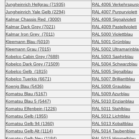
Jungheinrich Hellgrau (71935)
RAL 4006 Verkehrspurp
Jungheinrich Yale Gelb (2294)
RAL 4007 Purpurviolett
Kalmar Chassis Red (3000)
RAL 4008 Signalviolett
Kalmar Dark Grey (7021)
RAL 4009 Pastellviolett
Kalmar Iron Grey (7011)
RAL 5000 Violettblau
Kleemann Blau (5010)
RAL 5001 Grünblau
Kleemann Grau (7015)
RAL 5002 Ultramarinbl
Kobelco Cabin Grey (7688)
RAL 5003 Saphirblau
Kobelco Dark Grey (71509)
RAL 5004 Schwarzblau
Kobelco Gelb (1815)
RAL 5005 Signalblau
Kobelco Tuerkis (6671)
RAL 5007 Brilliantblau
Koenig Blau (5436)
RAL 5008 Graublau
Komatsu Blau (5167)
RAL 5009 Azurblau
Komatsu Blau 5 (5447)
RAL 5010 Enzianblau
Komatsu Elfenbein (1226)
RAL 5011 Stahlblau
Komatsu Gelb (1955)
RAL 5012 Lichtblau
Komatsu Gelb 94 (1360)
RAL 5013 Kobaltblau
Komatsu Gelb Alt (1114)
RAL 5014 Taubenblau
Komatsu Gelb Neu (1184)
RAL 5015 Himmelblau