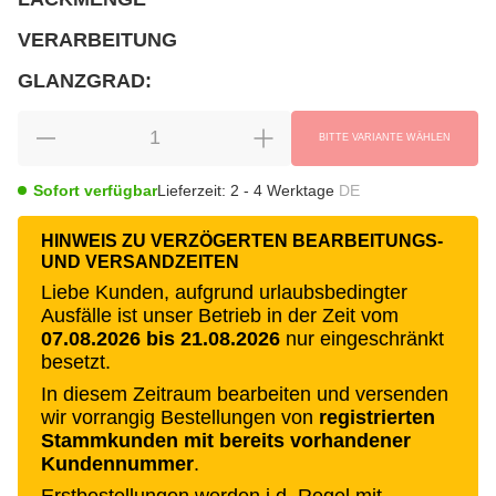
wählen
Bitte wählen Sie eine Variation.
VERARBEITUNG
wählen
Bitte wählen Sie eine Variation.
GLANZGRAD:
wählen
Bitte wählen Sie eine Variation.
BITTE VARIANTE WÄHLEN
Sofort verfügbar
Lieferzeit:
2 - 4 Werktage
DE
HINWEIS ZU VERZÖGERTEN BEARBEITUNGS-
UND VERSANDZEITEN
Liebe Kunden, aufgrund urlaubsbedingter
Ausfälle ist unser Betrieb in der Zeit vom
07.08.2026 bis 21.08.2026
nur eingeschränkt
besetzt.
In diesem Zeitraum bearbeiten und versenden
wir vorrangig Bestellungen von
registrierten
Stammkunden mit bereits vorhandener
Kundennummer
.
Erstbestellungen werden i.d. Regel mit