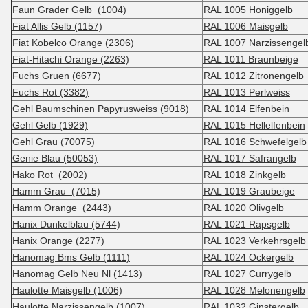
Faun Grader Gelb (1004)
RAL 1005 Honiggelb
Fiat Allis Gelb (1157)
RAL 1006 Maisgelb
Fiat Kobelco Orange (2306)
RAL 1007 Narzissengel
Fiat-Hitachi Orange (2263)
RAL 1011 Braunbeige
Fuchs Gruen (6677)
RAL 1012 Zitronengelb
Fuchs Rot (3382)
RAL 1013 Perlweiss
Gehl Baumschinen Papyrusweiss (9018)
RAL 1014 Elfenbein
Gehl Gelb (1929)
RAL 1015 Hellelfenbein
Gehl Grau (70075)
RAL 1016 Schwefelgelb
Genie Blau (50053)
RAL 1017 Safrangelb
Hako Rot (2002)
RAL 1018 Zinkgelb
Hamm Grau (7015)
RAL 1019 Graubeige
Hamm Orange (2443)
RAL 1020 Olivgelb
Hanix Dunkelblau (5744)
RAL 1021 Rapsgelb
Hanix Orange (2277)
RAL 1023 Verkehrsgelb
Hanomag Bms Gelb (1111)
RAL 1024 Ockergelb
Hanomag Gelb Neu Nl (1413)
RAL 1027 Currygelb
Haulotte Maisgelb (1006)
RAL 1028 Melonengelb
Haulotte Narzissengelb (1007)
RAL 1032 Ginstergelb