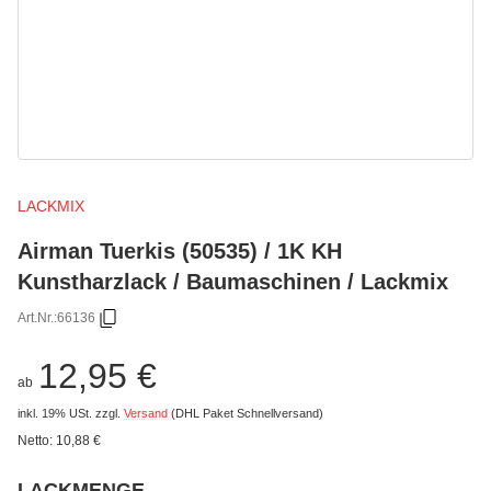
LACKMIX
Airman Tuerkis (50535) / 1K KH
Kunstharzlack / Baumaschinen / Lackmix
Art.Nr.:
66136
12,95 €
ab
inkl. 19% USt.
zzgl.
Versand
(DHL Paket Schnellversand)
Netto:
10,88 €
LACKMENGE