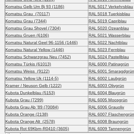
Komatsu Gelb Um Bj 93 (1186)
RAL 5017 Verkehrsblau
Komatsu Grau (70117)
RAL 5018 Tuerkisblau
Komatsu Grau (7344)
RAL 5019 Capriblau
Komatsu Grau Shovel (7304)
RAL 5020 Ozeanblau
Komatsu Gruen (6106)
RAL 5021 Wasserblau
Komatsu Natural Geel 96-1156 (1446)
RAL 5022 Nachtblau
Komatsu Natural Yellow (1446)
RAL 5023 Fernblau
Komatsu Schwarzgrau Neu (7452)
RAL 5024 Pastellblau
Komatsu Türkis (61013)
RAL 6000 Patinagrün
Komatsu Weiss (9122)
RAL 6001 Smaragdgrü
Komatsu Yellow Uk (1114-5)
RAL 6002 Laubgrün
Kramer / Neuson Gelb (1222)
RAL 6003 Olivgrün
Kubota Dunkelblau (5153)
RAL 6004 Blaugrün
Kubota Grau (7299)
RAL 6005 Moosgrün
Kubota Grau Ab '89 (70084)
RAL 6006 Grauoliv
Kubota Orange (2138)
RAL 6007 Flaschengrü
Kubota Orange Alt (2578)
RAL 6008 Braungrün
Kubota Rot 69Kbm-R0410 (3605)
RAL 6009 Tannengrün