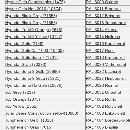
Hyster Gelb Gabelstapler (1475)
RAL 3009 Oxidrot
Hyster Gelb Neu 2016 (10574)
RAL 3011 Braunrot
Hyundai Black Grey (71558)
RAL 3012 Beigerot
Hyundai Black Grey (71558)
RAL 3013 Tomatenrot
Hyundai Forklift Orange (2676)
RAL 3014 Altrosa
Hyundai Forklift Yellow (10727)
RAL 3015 Hellrosa
Hyundai Gelb (2136)
RAL 3016 Korallenrot
Hyundai Gelb Ca. 1003 (10433)
RAL 3017 Rose
Hyundai Gelb Serie 7 (1701)
RAL 3018 Erdbeerrot
Hyundai Grau (70393)
RAL 3020 Verkehrsrot
Hyundai Serie 9 Gelb (10680)
RAL 3022 Lachsrot
Hyundai Serie 9 Grau (71921)
RAL 3027 Himbeerrot
Hyundai Serie Hx Gelb (10679)
RAL 3028 Reinrot
Jcb Grey (7237)
RAL 3031 Orientrot
Jcb Orange (2375)
RAL 4001 Rotlila
Jcb Yellow (1352)
RAL 4002 Rotviolett
John Deere Construction Yellow(10883)
RAL 4003 Erikaviolett
Jungheinrich Gelb (1028)
RAL 4004 Bordeauxviole
Jungheinrich Grau (7016)
RAL 4005 Blaulila