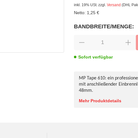
inkl. 19% USt.
zzgl.
Versand
(DHL Pak
Netto:
1,25
€
BANDBREITE/MENGE:
wählen
Bitte wählen Sie eine Variation.
Sofort verfügbar
MP Tape 610: ein profession
mit anschließender Einbrennl
48mm.
Mehr Produktdetails