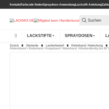
Kontakt
Farbcode finden
Spraydose-Anwendung
Lackstift-Anleitung
Zahl
LACKSTIFTE
SPRAYDOSEN
L
Zurück
Startseite
Lackierbedarf
Klebeband / Abdeckung
Abdeckband / Klebeband / Kreppband / Malerband. Hitzebeständig bis 80°