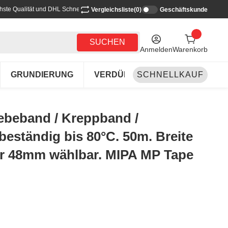
hste Qualität und DHL Schnellversand
Vergleichsliste
(0)
Geschäftskunde
SUCHEN
Anmelden
Warenkorb
GRUNDIERUNG
VERDÜNNEN-REINIGEN
SCHNELLKAUF
LA
ebeband / Kreppband /
beständig bis 80°C. 50m. Breite
der 48mm wählbar. MIPA MP Tape