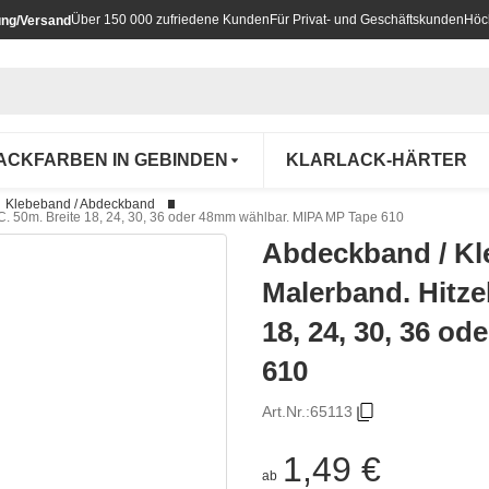
Über 150 000 zufriedene Kunden
Für Privat- und Geschäftskunden
Höc
ung/Versand
ACKFARBEN IN GEBINDEN
KLARLACK-HÄRTER
Klebeband / Abdeckband
C. 50m. Breite 18, 24, 30, 36 oder 48mm wählbar. MIPA MP Tape 610
Abdeckband / Kl
Malerband. Hitze
18, 24, 30, 36 o
610
Art.Nr.:
65113
1,49 €
ab