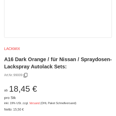
LACKMIX
A16 Dark Orange / für Nissan / Spraydosen-
Lackspray Autolack Sets:
Art.Nr.:
99009
18,45 €
ab
pro Stk
inkl. 19% USt.
zzgl.
Versand
(DHL Paket Schnellversand)
Netto:
15,50 €