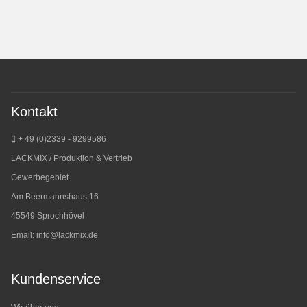
Kontakt
+ 49 (0)2339 - 9299586
LACKMIX / Produktion & Vertrieb
Gewerbegebiet
Am Beermannshaus 16
45549 Sprochhövel
Email:
info@lackmix.de
Kundenservice