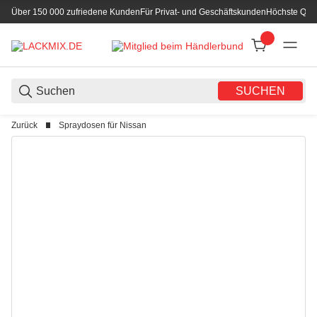
Über 150 000 zufriedene Kunden
Für Privat- und Geschäftskunden
Höchste Qual
SUCHEN
Zurück
Spraydosen für Nissan