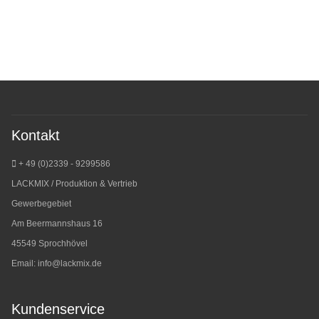
Kontakt
+ 49 (0)2339 - 9299586
LACKMIX / Produktion & Vertrieb
Gewerbegebiet
Am Beermannshaus 16
45549 Sprochhövel
Email:
info@lackmix.de
Kundenservice