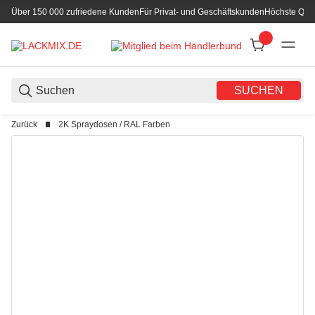
Über 150 000 zufriedene Kunden
Für Privat- und Geschäftskunden
Höchste Qual
SUCHEN
Zurück
2K Spraydosen / RAL Farben