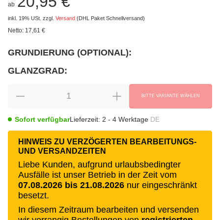
20,95 €
ab
inkl. 19% USt.
zzgl.
Versand
(DHL Paket Schnellversand)
Netto:
17,61 €
GRUNDIERUNG (OPTIONAL):
wählen
Bitte wählen Sie eine Variation.
GLANZGRAD:
wählen
Bitte wählen Sie eine Variation.
BITTE VARIANTE WÄHLEN
Sofort verfügbar
Lieferzeit:
2 - 4 Werktage
DE
HINWEIS ZU VERZÖGERTEN BEARBEITUNGS-
UND VERSANDZEITEN
Liebe Kunden, aufgrund urlaubsbedingter
Ausfälle ist unser Betrieb in der Zeit vom
07.08.2026 bis 21.08.2026
nur eingeschränkt
besetzt.
In diesem Zeitraum bearbeiten und versenden
wir vorrangig Bestellungen von
registrierten