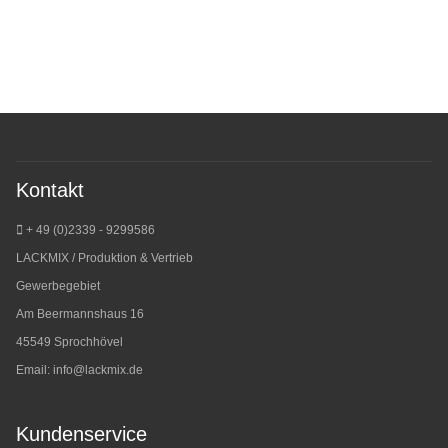
Kontakt
+ 49 (0)2339 - 9299586
LACKMIX / Produktion & Vertrieb
Gewerbegebiet
Am Beermannshaus 16
45549 Sprochhövel
Email:
info@lackmix.de
Kundenservice