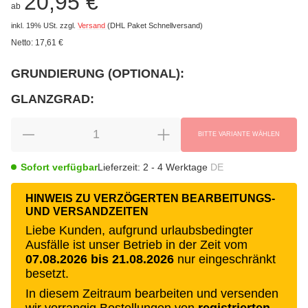
20,95 €
ab
inkl. 19% USt.
zzgl.
Versand
(DHL Paket Schnellversand)
Netto:
17,61 €
GRUNDIERUNG (OPTIONAL):
wählen
Bitte wählen Sie eine Variation.
GLANZGRAD:
wählen
Bitte wählen Sie eine Variation.
BITTE VARIANTE WÄHLEN
Sofort verfügbar
Lieferzeit:
2 - 4 Werktage
DE
HINWEIS ZU VERZÖGERTEN BEARBEITUNGS-
UND VERSANDZEITEN
Liebe Kunden, aufgrund urlaubsbedingter
Ausfälle ist unser Betrieb in der Zeit vom
07.08.2026 bis 21.08.2026
nur eingeschränkt
besetzt.
In diesem Zeitraum bearbeiten und versenden
wir vorrangig Bestellungen von
registrierten