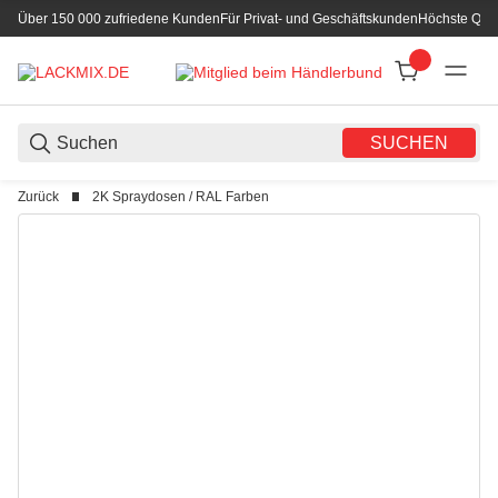
Über 150 000 zufriedene Kunden
Für Privat- und Geschäftskunden
Höchste Qual
SUCHEN
Zurück
2K Spraydosen / RAL Farben