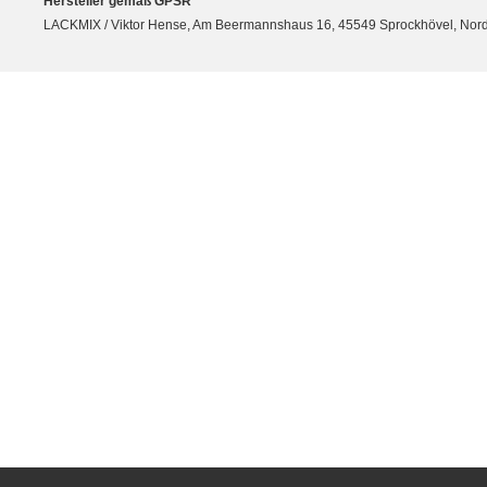
Hersteller gemäß GPSR
LACKMIX / Viktor Hense, Am Beermannshaus 16, 45549 Sprockhövel, Nordrh