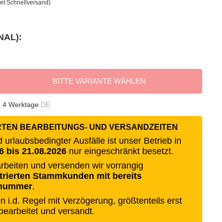
et Schnellversand)
NAL):
BITTE VARIANTE WÄHLEN
- 4 Werktage
DE
RTEN BEARBEITUNGS- UND VERSANDZEITEN
urlaubsbedingter Ausfälle ist unser Betrieb in
6 bis 21.08.2026
nur eingeschränkt besetzt.
rbeiten und versenden wir vorrangig
strierten Stammkunden mit bereits
nnummer
.
 i.d. Regel mit Verzögerung, größtenteils erst
 bearbeitet und versandt.