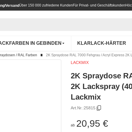
Über 150 000 zufriedene Kunden
Für Privat- und Geschäftskunden
Höc
ung/Versand
ACKFARBEN IN GEBINDEN
KLARLACK-HÄRTER
raydosen / RAL Farben
2K Spraydose RAL 7000 Fehgrau / Acryl Express 2K L
LACKMIX
2K Spraydose RA
2K Lackspray (40
Lackmix
Art.Nr.:
25815
20,95 €
ab