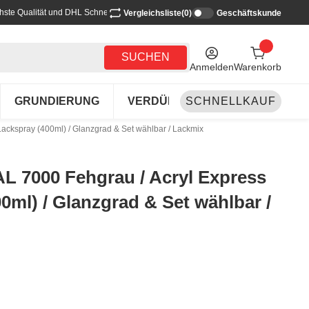
hste Qualität und DHL Schnellversand
Vergleichsliste
(0)
Geschäftskunde
SUCHEN
Anmelden
Warenkorb
GRUNDIERUNG
VERDÜNNEN-REINIGEN
SCHNELLKAUF
LA
ackspray (400ml) / Glanzgrad & Set wählbar / Lackmix
L 7000 Fehgrau / Acryl Express
0ml) / Glanzgrad & Set wählbar /