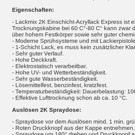
Eigenschaften:
- Lackmix 2K Einschicht-Acryllack Express ist e
Trocknungskabine bei 60 C°-80 C° kann zwar di
über hohem Festkörper sowie sehr guter chemi
- Moderne Sprühsysteme und mit Lackierpistolen
- 1-Schicht Lack, es muss kein zusätzlicher Kl
- Sehr guter Verlauf.
- Hohe Deckkraft.
- Elektrostatisch verarbeitbar.
- Hohe UV- und Wetterbeständigkeit.
- Sehr gute Wasserbeständigkeit.
- Lösemittelfest, benzinfest, kratzfest.
- Temperaturbeständigkeit: Dauerbelastung: 100
- Effektive Lufttrocknung schon ab ca. 10 °C.
Auslösen 2K Spraydose:
- Spraydose vor dem Auslösen mind. 1 min. grün
- Roten Druckknopf aus der Kappe entnehmen.
- Spraydose um 180° drehen und Druckknopf au