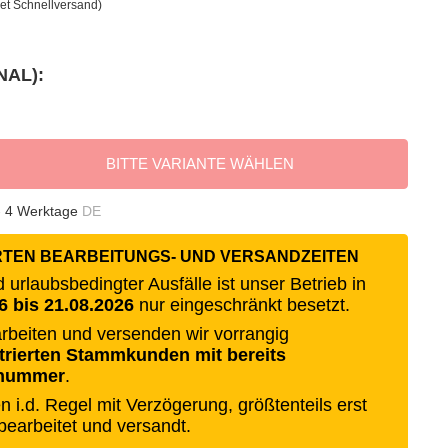
et Schnellversand)
NAL):
BITTE VARIANTE WÄHLEN
- 4 Werktage
DE
RTEN BEARBEITUNGS- UND VERSANDZEITEN
urlaubsbedingter Ausfälle ist unser Betrieb in
6 bis 21.08.2026
nur eingeschränkt besetzt.
rbeiten und versenden wir vorrangig
strierten Stammkunden mit bereits
nnummer
.
 i.d. Regel mit Verzögerung, größtenteils erst
 bearbeitet und versandt.