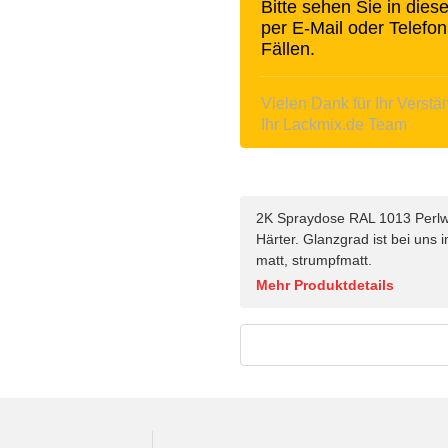
Bitte sehen Sie in die
per E-Mail oder Telefon
Fällen.
Vielen Dank für Ihr Verstä
Ihr Lackmix.de Team
2K Spraydose RAL 1013 Perlwe
Härter. Glanzgrad ist bei uns
matt, strumpfmatt.
Mehr Produktdetails