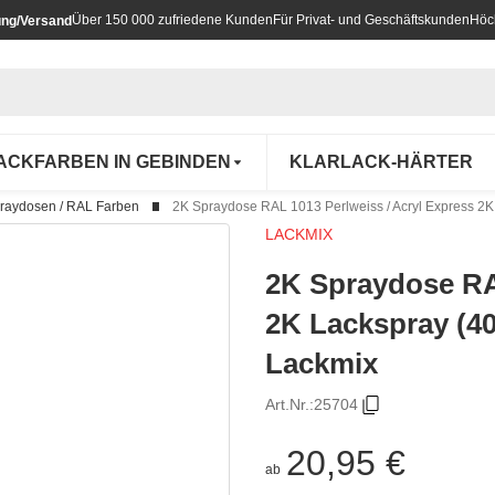
Über 150 000 zufriedene Kunden
Für Privat- und Geschäftskunden
Höc
ung/Versand
ACKFARBEN IN GEBINDEN
KLARLACK-HÄRTER
raydosen / RAL Farben
2K Spraydose RAL 1013 Perlweiss / Acryl Express 2K 
LACKMIX
2K Spraydose RAL
2K Lackspray (40
Lackmix
Art.Nr.:
25704
20,95 €
ab