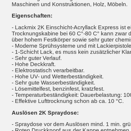
Maschinen und Konstruktionen, Holz, Möbeln.
Eigenschaften:
- Lackmix 2K Einschicht-Acryllack Express ist e
Trocknungskabine bei 60 C°-80 C° kann zwar di
über hohem Festkörper sowie sehr guter chemi
- Moderne Sprühsysteme und mit Lackierpistolen
- 1-Schicht Lack, es muss kein zusätzlicher Kl
- Sehr guter Verlauf.
- Hohe Deckkraft.
- Elektrostatisch verarbeitbar.
- Hohe UV- und Wetterbeständigkeit.
- Sehr gute Wasserbeständigkeit.
- Lösemittelfest, benzinfest, kratzfest.
- Temperaturbeständigkeit: Dauerbelastung: 100
- Effektive Lufttrocknung schon ab ca. 10 °C.
Auslösen 2K Spraydose:
- Spraydose vor dem Auslösen mind. 1 min. grün
- Roten Druckknopf aus der Kappe entnehmen.