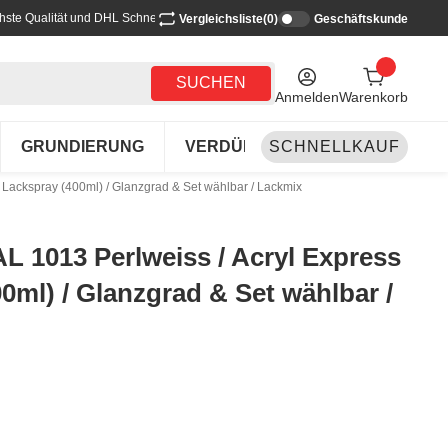
hste Qualität und DHL Schnellversand
Vergleichsliste
(0)
Geschäftskunde
SUCHEN
Anmelden
Warenkorb
GRUNDIERUNG
VERDÜNNEN-REINIGEN
SCHNELLKAUF
LA
Lackspray (400ml) / Glanzgrad & Set wählbar / Lackmix
 1013 Perlweiss / Acryl Express
0ml) / Glanzgrad & Set wählbar /