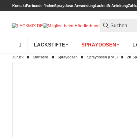
Kontakt
Farbcode finden
Spraydose-Anwendung
Lackstift-Anleitung
Zahl
LACKSTIFTE
SPRAYDOSEN
L
Zurück
Startseite
Spraydosen
Spraydosen (RAL)
2K Sp