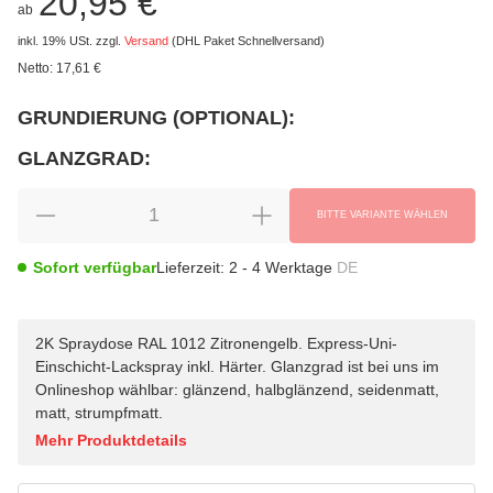
20,95 €
ab
inkl. 19% USt.
zzgl.
Versand
(DHL Paket Schnellversand)
Netto:
17,61
€
GRUNDIERUNG (OPTIONAL):
wählen
Bitte wählen Sie eine Variation.
GLANZGRAD:
wählen
Bitte wählen Sie eine Variation.
BITTE VARIANTE WÄHLEN
Sofort verfügbar
Lieferzeit:
2 - 4 Werktage
DE
2K Spraydose RAL 1012 Zitronengelb. Express-Uni-
Einschicht-Lackspray inkl. Härter. Glanzgrad ist bei uns im
Onlineshop wählbar: glänzend, halbglänzend, seidenmatt,
matt, strumpfmatt.
Mehr Produktdetails