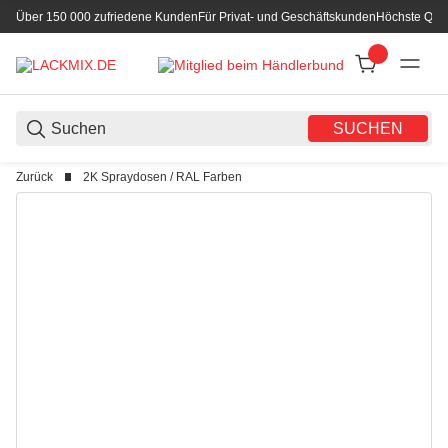
Über 150 000 zufriedene Kunden
Für Privat- und Geschäftskunden
Höchste Qual
SUCHEN
Zurück
2K Spraydosen / RAL Farben