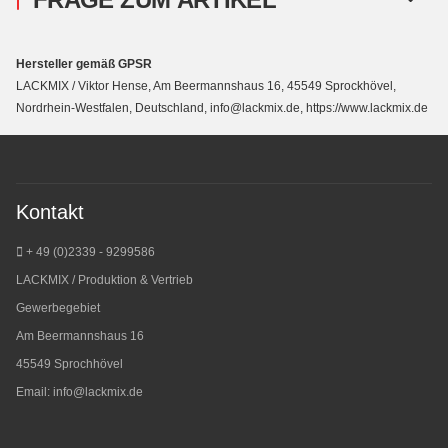
Hersteller gemäß GPSR
LACKMIX / Viktor Hense, Am Beermannshaus 16, 45549 Sprockhövel,
Nordrhein-Westfalen, Deutschland, info@lackmix.de, https://www.lackmix.de
Kontakt
+ 49 (0)2339 - 9299586
LACKMIX / Produktion & Vertrieb
Gewerbegebiet
Am Beermannshaus 16
45549 Sprochhövel
Email:
info@lackmix.de