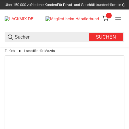
Über 150 000 zufriedene Kunden
Für Privat- und Geschäftskunden
Höchste Qual
SUCHEN
Zurück
Lackstifte für Mazda