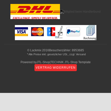
© Lackmix 2016
Besucherzähler: 8953685
* Alle Preise inkl. gesetzlicher USt., zzgl.
Versand
Powered by
JTL-Shop
|
TECHNIK JTL-Shop Template
VERTRAG WIDERRUFEN