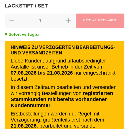
LACKSTIFT / SET
wählen
Bitte wählen Sie eine Variation.
BITTE VARIANTE WÄHLEN
Sofort verfügbar
HINWEIS ZU VERZÖGERTEN BEARBEITUNGS-
UND VERSANDZEITEN
Liebe Kunden, aufgrund urlaubsbedingter
Ausfälle ist unser Betrieb in der Zeit vom
07.08.2026 bis 21.08.2026
nur eingeschränkt
besetzt.
In diesem Zeitraum bearbeiten und versenden
wir vorrangig Bestellungen von
registrierten
Stammkunden mit bereits vorhandener
Kundennummer
.
Erstbestellungen werden i.d. Regel mit
Verzögerung, größtenteils erst nach dem
21.08.2026
, bearbeitet und versandt.