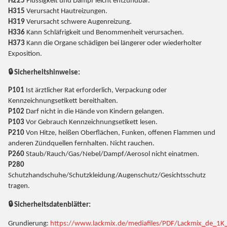
H225
Flüssigkeit und Dampf leicht entzündbar.
H315
Verursacht Hautreizungen.
H319
Verursacht schwere Augenreizung.
H336
Kann Schläfrigkeit und Benommenheit verursachen.
H373
Kann die Organe schädigen bei längerer oder wiederholter
Exposition.
🔒 Sicherheitshinweise:
P101
Ist ärztlicher Rat erforderlich, Verpackung oder
Kennzeichnungsetikett bereithalten.
P102
Darf nicht in die Hände von Kindern gelangen.
P103
Vor Gebrauch Kennzeichnungsetikett lesen.
P210
Von Hitze, heißen Oberflächen, Funken, offenen Flammen und
anderen Zündquellen fernhalten. Nicht rauchen.
P260
Staub/Rauch/Gas/Nebel/Dampf/Aerosol nicht einatmen.
P280
Schutzhandschuhe/Schutzkleidung/Augenschutz/Gesichtsschutz
tragen.
🔒 Sicherheitsdatenblätter:
Grundierung:
https://www.lackmix.de/mediafiles/PDF/Lackmix_de_1K_