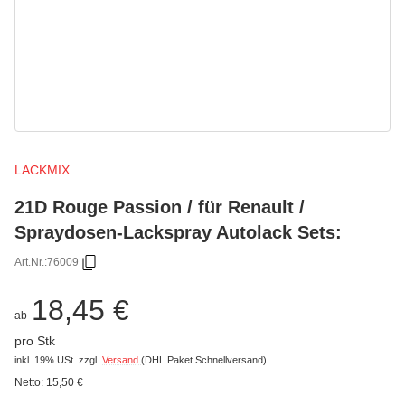
LACKMIX
21D Rouge Passion / für Renault /
Spraydosen-Lackspray Autolack Sets:
Art.Nr.:
76009
18,45 €
ab
pro Stk
inkl. 19% USt.
zzgl.
Versand
(DHL Paket Schnellversand)
Netto:
15,50 €