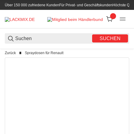
Über 150 000 zufriedene Kunden
Für Privat- und Geschäftskunden
Höchste Qual
SUCHEN
Zurück
Spraydosen für Renault