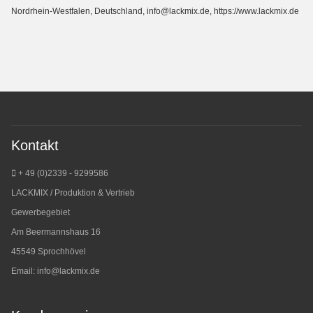
Nordrhein-Westfalen, Deutschland, info@lackmix.de, https://www.lackmix.de
Kontakt
+ 49 (0)2339 - 9299586
LACKMIX / Produktion & Vertrieb
Gewerbegebiet
Am Beermannshaus 16
45549 Sprochhövel
Email:
info@lackmix.de