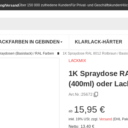
Über 150 000 zufriedene Kunden
Für Privat- und Geschäftskunden
Höc
ung/Versand
ACKFARBEN IN GEBINDEN
KLARLACK-HÄRTER
raydosen (Basislack) / RAL Farben
1K Spraydose RAL 8012 Rotbraun / Basisl
LACKMIX
1K Spraydose RA
(400ml) oder Lac
Art.Nr.:
25672
15,95 €
ab
inkl. 19% USt.
zzgl.
Versand
(DHL Pak
Netto:
13,40
€