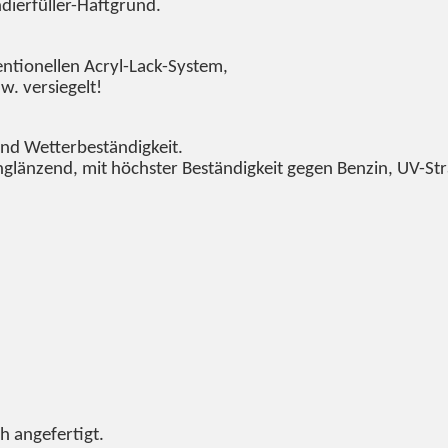
ndierfüller-Haftgrund.
entionellen Acryl-Lack-System,
w. versiegelt!
und Wetterbeständigkeit.
ochglänzend, mit höchster Beständigkeit gegen Benzin, UV-St
ch angefertigt.