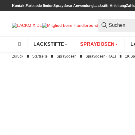
Kontakt
Farbcode finden
Spraydose-Anwendung
Lackstift-Anleitung
Zahl
LACKSTIFTE
SPRAYDOSEN
L
Zurück
Startseite
Spraydosen
Spraydosen (RAL)
1K Sp