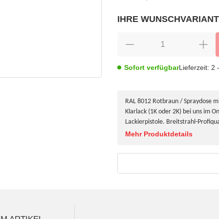
IHRE WUNSCHVARIANT
wählen
Bitte wählen Sie eine Variation.
Sofort verfügbar
Lieferzeit:
2 
RAL 8012 Rotbraun / Spraydose mit
Klarlack (1K oder 2K) bei uns im On
Lackierpistole. Breitstrahl-Profiqua
Mehr Produktdetails