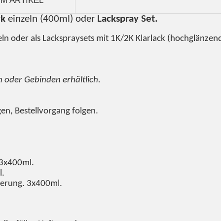
M ARTIKEL
ck
einzeln (400ml) oder
Lackspray Set.
ln oder als Lackspraysets mit 1K/2K Klarlack (hochglänzen
n oder Gebinden erhältlich.
gen, Bestellvorgang folgen.
 3x400ml.
l.
dierung. 3x400ml.