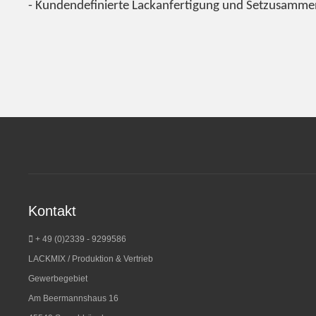
- Kundendefinierte Lackanfertigung und Setzusamme
Kontakt
+ 49 (0)2339 - 9299586
LACKMIX / Produktion & Vertrieb
Gewerbegebiet
Am Beermannshaus 16