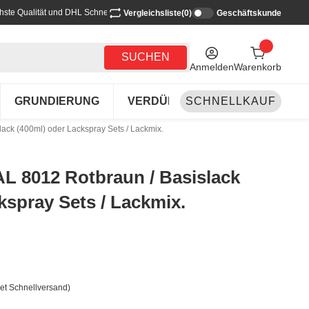
hste Qualität und DHL Schnellversand
Vergleichsliste
(0)
Geschäftskunde
SUCHEN
Anmelden
Warenkorb
GRUNDIERUNG
VERDÜNNEN-REINIGEN
SCHNELLKAUF
LA
ack (400ml) oder Lackspray Sets / Lackmix.
L 8012 Rotbraun / Basislack
kspray Sets / Lackmix.
et Schnellversand)