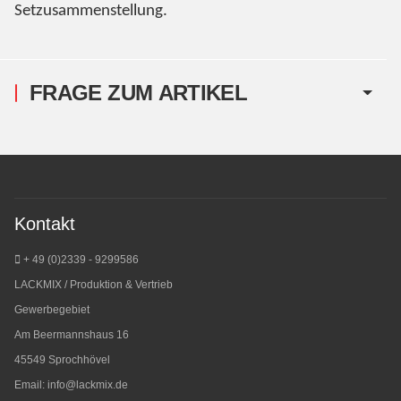
Setzusammenstellung.
FRAGE ZUM ARTIKEL
Kontakt
+ 49 (0)2339 - 9299586
LACKMIX / Produktion & Vertrieb
Gewerbegebiet
Am Beermannshaus 16
45549 Sprochhövel
Email:
info@lackmix.de