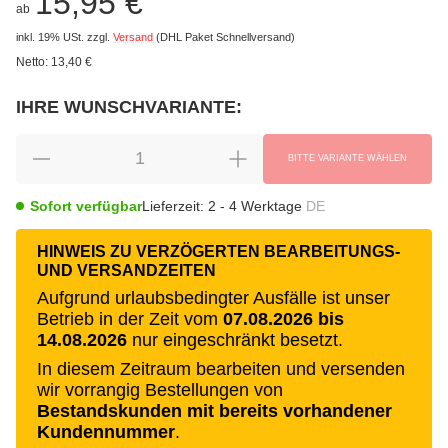
15,95 €
ab
inkl. 19% USt.
zzgl.
Versand
(DHL Paket Schnellversand)
Netto:
13,40 €
IHRE WUNSCHVARIANTE:
wählen
Bitte wählen Sie eine Variation.
BITTE VARIANTE WÄHLEN
Sofort verfügbar
Lieferzeit:
2 - 4 Werktage
DE
HINWEIS ZU VERZÖGERTEN BEARBEITUNGS-
UND VERSANDZEITEN
Aufgrund urlaubsbedingter Ausfälle ist unser
Betrieb in der Zeit vom
07.08.2026 bis
14.08.2026
nur eingeschränkt besetzt.
In diesem Zeitraum bearbeiten und versenden
wir vorrangig Bestellungen von
Bestandskunden mit bereits vorhandener
Kundennummer
.