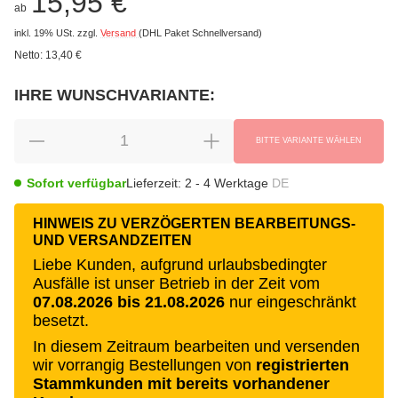
15,95 €
ab
inkl. 19% USt.
zzgl.
Versand
(DHL Paket Schnellversand)
Netto:
13,40 €
IHRE WUNSCHVARIANTE:
wählen
Bitte wählen Sie eine Variation.
BITTE VARIANTE WÄHLEN
Sofort verfügbar
Lieferzeit:
2 - 4 Werktage
DE
HINWEIS ZU VERZÖGERTEN BEARBEITUNGS-
UND VERSANDZEITEN
Liebe Kunden, aufgrund urlaubsbedingter
Ausfälle ist unser Betrieb in der Zeit vom
07.08.2026 bis 21.08.2026
nur eingeschränkt
besetzt.
In diesem Zeitraum bearbeiten und versenden
wir vorrangig Bestellungen von
registrierten
Stammkunden mit bereits vorhandener