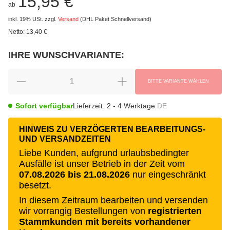
15,95 €
ab
inkl. 19% USt.
zzgl.
Versand
(DHL Paket Schnellversand)
Netto:
13,40 €
IHRE WUNSCHVARIANTE:
wählen
Bitte wählen Sie eine Variation.
BITTE VARIANTE WÄHLEN
Sofort verfügbar
Lieferzeit:
2 - 4 Werktage
DE
HINWEIS ZU VERZÖGERTEN BEARBEITUNGS-
UND VERSANDZEITEN
Liebe Kunden, aufgrund urlaubsbedingter
Ausfälle ist unser Betrieb in der Zeit vom
07.08.2026 bis 21.08.2026
nur eingeschränkt
besetzt.
In diesem Zeitraum bearbeiten und versenden
wir vorrangig Bestellungen von
registrierten
Stammkunden mit bereits vorhandener