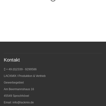
Kontakt
+ 49 (0)2339 - 9299586
LACKMIX / Produktion & Vertrieb
Gewerbegebiet
Am Beermannshaus 16
45549 Sprochhövel
Email:
info@lackmix.de